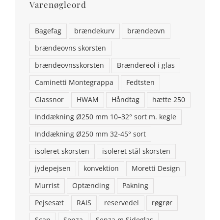
Varenøgleord
Bagefag
brændekurv
brændeovn
brændeovns skorsten
brændeovnsskorsten
Brændereol i glas
Caminetti Montegrappa
Fedtsten
Glassnor
HWAM
Håndtag
hætte 250
Inddækning Ø250 mm 10–32° sort m. kegle
Inddækning Ø250 mm 32-45° sort
isoleret skorsten
isoleret stål skorsten
jydepejsen
konvektion
Moretti Design
KONTAKT OS
Murrist
Optænding
Pakning
Brændeovns finans ApS
Pejsesæt
RAIS
reservedel
røgrør