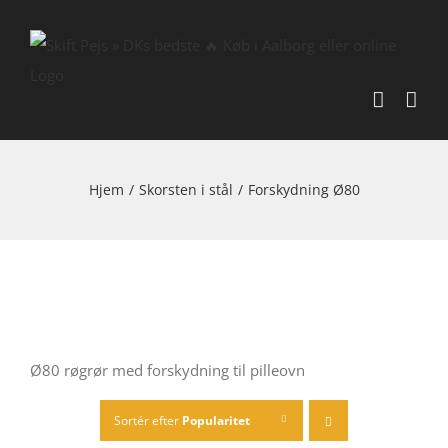
Skip
to
content
Hjem
/
Skorsten i stål
/
Forskydning Ø80
Ø80 røgrør med forskydning til pilleovn
Sortér efter
Popularitet