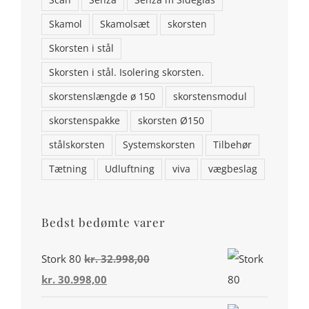
Addresse: Stenstrupvej 2, 9500 Hobro
Scan
Senza
Senza m Sideglas
Skamol
Skamolsæt
skorsten
Telefon: 98554146
Skorsten i stål
Email:
aalborgpejse@gmail.com
Skorsten i stål. Isolering skorsten.
skorstenslængde ø 150
skorstensmodul
skorstenspakke
skorsten Ø150
stålskorsten
Systemskorsten
Tilbehør
Tætning
Udluftning
viva
vægbeslag
Bedst bedømte varer
Din konto
Stork 80
kr.
32.998,00
Den
Den
kr.
30.998,00
Miljø & Ansvarlighed
oprindelige
aktuelle