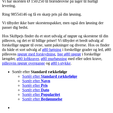
Vi har skorsten Ø 150/250 til brændeovne på lager til hurtigt
levering.
Ring 98554146 og få en skarp pris på din løsning.
Vi tilbyder ikke bare skorstenspakker, men også den løsning der
passer dig bedst.
Hos Skiftpejs finder du et stort udvalg af røgrør og skorstene til din
pilleovn, og det er til billige priser! Vi tilbyder et bredt udvalg af
forskellige røgrør til ovne, samt pakninger og diverse. Hos os finder
du både et sort udvalg af
ø80 bøjning
i forskellige grader og led, ø80
pilleovns
røgrør med forskydning
,
lige ø80 røgrør
i forskellige
længder,
ø80 loftkraver
,
ø80 murbøsning
med eller uden krave,
pilleovns røgrør overgange
og
ø80 t-stykke
.
Sortér efter
Standard rækkefølge
Sortér efter
Standard rækkefølge
Sortér efter
Navn
Sortér efter
Pris
Sortér efter
Dato
Sortér efter
Popularitet
Sortér efter
Bedømmelse