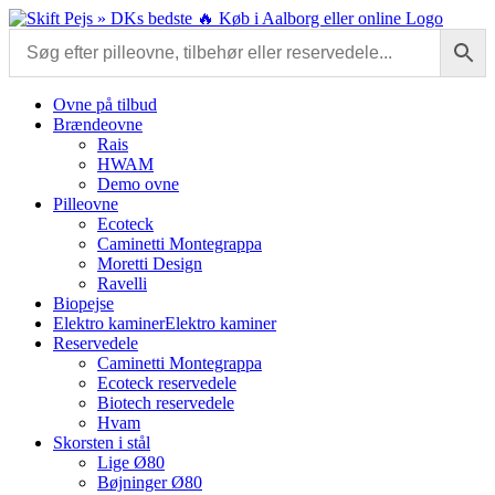
Skip
to
content
Ovne på tilbud
Brændeovne
Rais
HWAM
Demo ovne
Pilleovne
Ecoteck
Caminetti Montegrappa
Moretti Design
Ravelli
Biopejse
Elektro kaminer
Elektro kaminer
Reservedele
Caminetti Montegrappa
Ecoteck reservedele
Biotech reservedele
Hvam
Skorsten i stål
Lige Ø80
Bøjninger Ø80