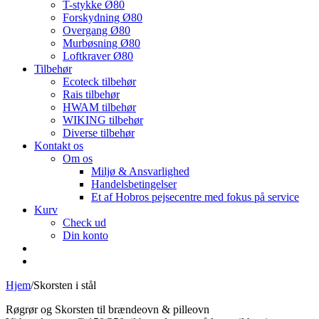
T-stykke Ø80
Forskydning Ø80
Overgang Ø80
Murbøsning Ø80
Loftkraver Ø80
Tilbehør
Ecoteck tilbehør
Rais tilbehør
HWAM tilbehør
WIKING tilbehør
Diverse tilbehør
Kontakt os
Om os
Miljø & Ansvarlighed
Handelsbetingelser
Et af Hobros pejsecentre med fokus på service
Kurv
Check ud
Din konto
Hjem
/
Skorsten i stål
Røgrør og Skorsten til brændeovn & pilleovn