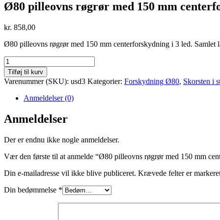
Ø80 pilleovns røgrør med 150 mm centerfo
kr.
858,00
Ø80 pilleovns røgrør med 150 mm centerforskydning i 3 led. Samle
Ø80
pilleovns
Tilføj til kurv
røgrør
Varenummer (SKU):
usd3
Kategorier:
Forskydning Ø80
,
Skorsten i s
med
150
Anmeldelser (0)
mm
centerforskydning
Anmeldelser
i
3
Der er endnu ikke nogle anmeldelser.
led
antal
Vær den første til at anmelde “Ø80 pilleovns røgrør med 150 mm cent
Din e-mailadresse vil ikke blive publiceret.
Krævede felter er marker
Din bedømmelse
*