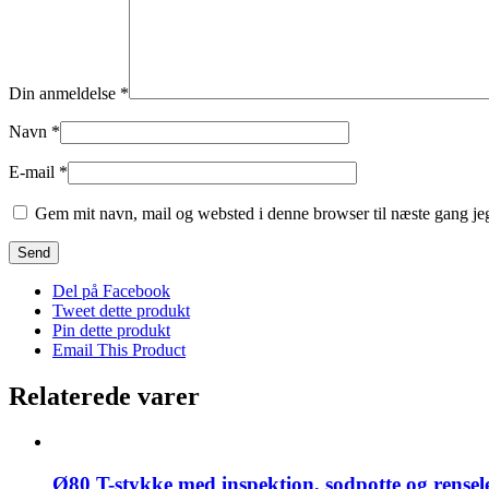
Din anmeldelse
*
Navn
*
E-mail
*
Gem mit navn, mail og websted i denne browser til næste gang j
Del på Facebook
Tweet dette produkt
Pin dette produkt
Email This Product
Relaterede varer
Ø80 T-stykke med inspektion, sodpotte og rense