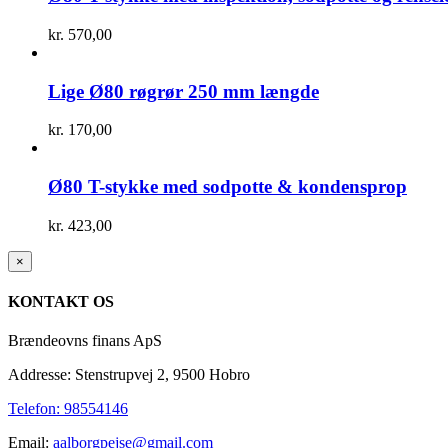
kr.
570,00
Lige Ø80 røgrør 250 mm længde
kr.
170,00
Ø80 T-stykke med sodpotte & kondensprop
kr.
423,00
Close
×
product
quick
KONTAKT OS
view
Brændeovns finans ApS
Addresse: Stenstrupvej 2, 9500 Hobro
Telefon: 98554146
Email:
aalborgpejse@gmail.com