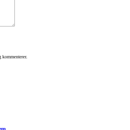
eg kommenterer.
lem