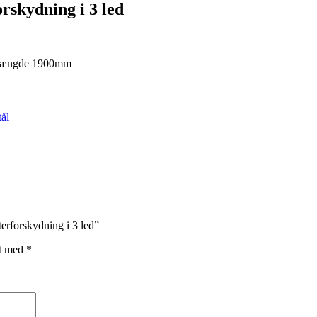
rskydning i 3 led
t længde 1900mm
tål
erforskydning i 3 led”
et med
*