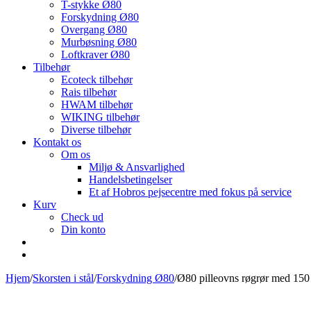
T-stykke Ø80
Forskydning Ø80
Overgang Ø80
Murbøsning Ø80
Loftkraver Ø80
Tilbehør
Ecoteck tilbehør
Rais tilbehør
HWAM tilbehør
WIKING tilbehør
Diverse tilbehør
Kontakt os
Om os
Miljø & Ansvarlighed
Handelsbetingelser
Et af Hobros pejsecentre med fokus på service
Kurv
Check ud
Din konto
Hjem
/
Skorsten i stål
/
Forskydning Ø80
/
Ø80 pilleovns røgrør med 150