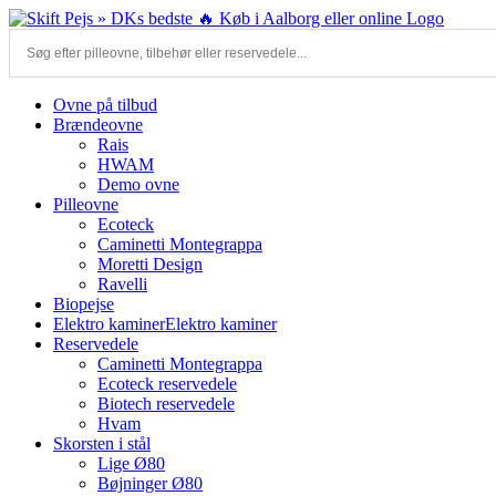
Skip
to
content
Ovne på tilbud
Brændeovne
Rais
HWAM
Demo ovne
Pilleovne
Ecoteck
Caminetti Montegrappa
Moretti Design
Ravelli
Biopejse
Elektro kaminer
Elektro kaminer
Reservedele
Caminetti Montegrappa
Ecoteck reservedele
Biotech reservedele
Hvam
Skorsten i stål
Lige Ø80
Bøjninger Ø80