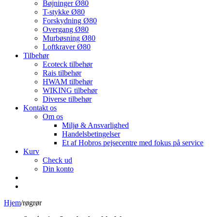
Bøjninger Ø80
T-stykke Ø80
Forskydning Ø80
Overgang Ø80
Murbøsning Ø80
Loftkraver Ø80
Tilbehør
Ecoteck tilbehør
Rais tilbehør
HWAM tilbehør
WIKING tilbehør
Diverse tilbehør
Kontakt os
Om os
Miljø & Ansvarlighed
Handelsbetingelser
Et af Hobros pejsecentre med fokus på service
Kurv
Check ud
Din konto
Hjem
/
røgrør