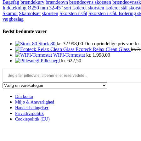
Bagefag
brændekurv
brændeovn
brændeovns skorsten
brændeovnssk
Inddækning Ø250 mm 32-45° sort
isoleret skorsten
isoleret stål skors
Skamol
Skamolsæt
skorsten
Skorsten i stål
Skorsten i stål. Isolering s
vægbeslag
Bedst bedømte varer
Stork 80
kr.
32.998,00
Den oprindelige pris var: kr
Ecoteck Relax Clean Glass
kr.
31
WIFI-Termostat
kr.
1.998,00
Pillesnegl
kr.
622,50
Din konto
Miljø & Ansvarlighed
Handelsbetingelser
Privatlivspolitik
Cookiepolitik (EU)