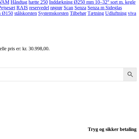
WAM
Håndtag
hætte 250
Inddækning Ø250 mm 10–32° sort m. kegle
Pejsesæt
RAIS
reservedel
røgrør
Scan
Senza
Senza m Sideglas
n Ø150
stålskorsten
Systemskorsten
Tilbehør
Tætning
Udluftning
viva
lle pris er: kr. 30.998,00.
Tryg og sikker betaling