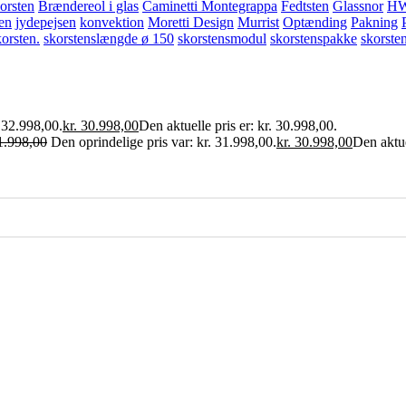
orsten
Brændereol i glas
Caminetti Montegrappa
Fedtsten
Glassnor
H
ten
jydepejsen
konvektion
Moretti Design
Murrist
Optænding
Pakning
korsten.
skorstenslængde ø 150
skorstensmodul
skorstenspakke
skorste
. 32.998,00.
kr.
30.998,00
Den aktuelle pris er: kr. 30.998,00.
.998,00
Den oprindelige pris var: kr. 31.998,00.
kr.
30.998,00
Den aktue