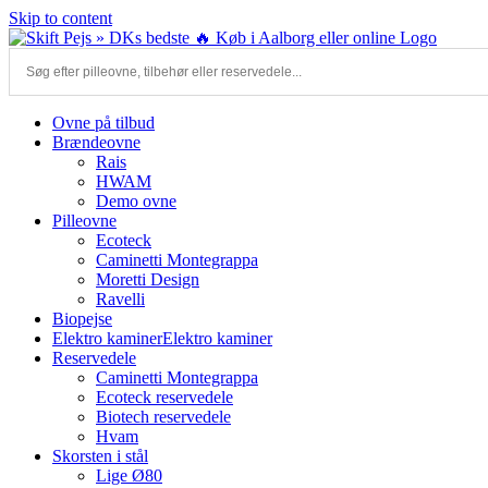
Skip to content
Ovne på tilbud
Brændeovne
Rais
HWAM
Demo ovne
Pilleovne
Ecoteck
Caminetti Montegrappa
Moretti Design
Ravelli
Biopejse
Elektro kaminer
Elektro kaminer
Reservedele
Caminetti Montegrappa
Ecoteck reservedele
Biotech reservedele
Hvam
Skorsten i stål
Lige Ø80