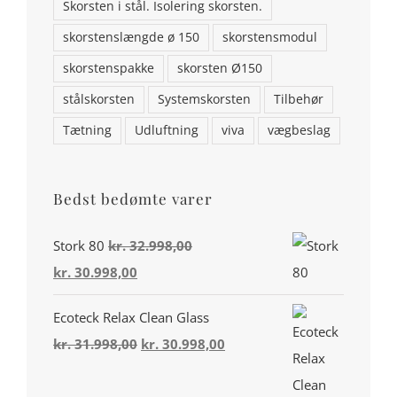
Skorsten i stål. Isolering skorsten.
skorstenslængde ø 150
skorstensmodul
skorstenspakke
skorsten Ø150
stålskorsten
Systemskorsten
Tilbehør
Tætning
Udluftning
viva
vægbeslag
Bedst bedømte varer
Din konto
Stork 80
kr.
32.998,00
Den
Den
kr.
30.998,00
Miljø & Ansvarlighed
oprindelige
aktuelle
Handelsbetingelser
Ecoteck Relax Clean Glass
pris
pris
Den
Den
kr.
31.998,00
kr.
30.998,00
var:
er:
Privatlivspolitik
oprindelige
aktuelle
kr. 32.998,00.
kr. 30.998,00.
Cookiepolitik (EU)
pris
pris