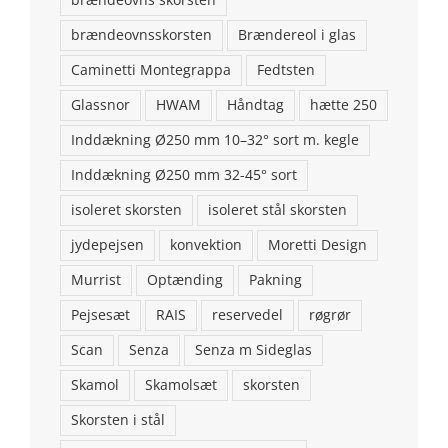
brændeovns skorsten
brændeovnsskorsten
Brændereol i glas
Caminetti Montegrappa
Fedtsten
Glassnor
HWAM
Håndtag
hætte 250
Inddækning Ø250 mm 10–32° sort m. kegle
Inddækning Ø250 mm 32-45° sort
isoleret skorsten
isoleret stål skorsten
jydepejsen
konvektion
Moretti Design
KONTAKT OS
Murrist
Optænding
Pakning
Brændeovns finans ApS
Pejsesæt
RAIS
reservedel
røgrør
Addresse: Stenstrupvej 2, 9500 Hobro
Scan
Senza
Senza m Sideglas
Skamol
Skamolsæt
skorsten
Telefon: 98554146
Skorsten i stål
Email:
aalborgpejse@gmail.com