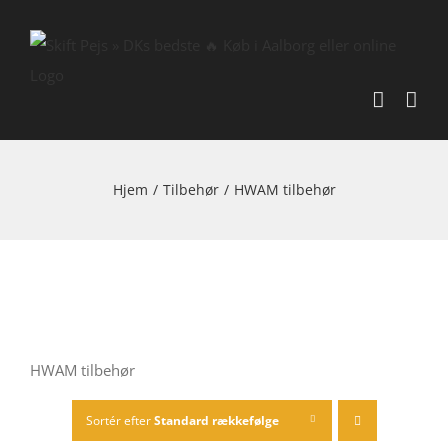
Skip
to
content
Hjem
/
Tilbehør
/
HWAM tilbehør
HWAM tilbehør
Sortér efter
Standard rækkefølge