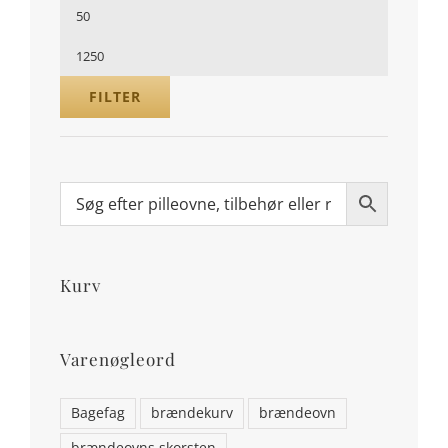
Mindste
pris
Højeste
pris
FILTER
Kurv
Varenøgleord
Bagefag
brændekurv
brændeovn