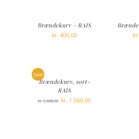
Brændekurv – RAIS
Brænde
kr.
400,00
kr
Sale!
Brændekurv, sort-
RAIS
Den
Den
kr.
1.560,00
kr.
2.898,00
oprindelige
aktuelle
pris
pris
var:
er:
kr. 2.898,00.
kr. 1.560,00.