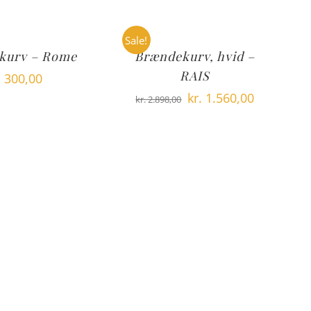
Sale!
kurv – Rome
Brændekurv, hvid –
RAIS
.
300,00
Den
Den
kr.
1.560,00
kr.
2.898,00
oprindelige
aktuelle
pris
pris
var:
er:
kr. 2.898,00.
kr. 1.560,00