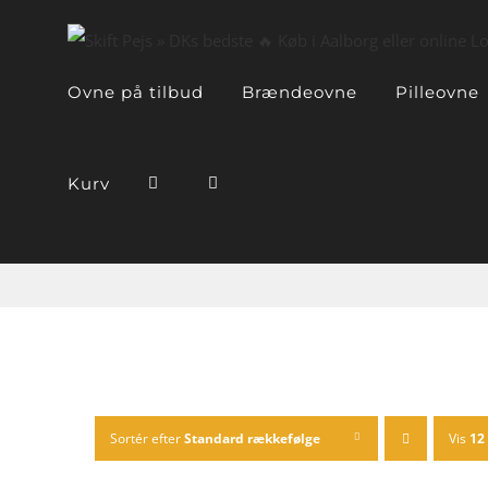
Skip
to
content
Ovne på tilbud
Brændeovne
Pilleovne
Kurv
Sortér efter
Standard rækkefølge
Vis
12