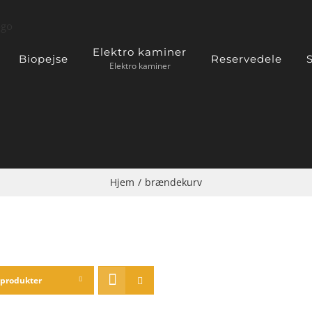
Elektro kaminer
Biopejse
Reservedele
S
Elektro kaminer
Hjem
/
brændekurv
 produkter