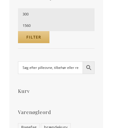
Mindste
pris
Højeste
pris
FILTER
.
Kurv
Varenøgleord
Bagefag
brændekurv