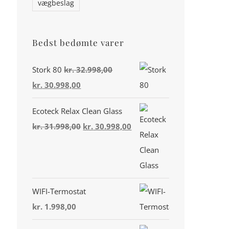
vægbeslag
Bedst bedømte varer
Stork 80
kr.
32.998,00
Den
Den
kr.
30.998,00
oprindelige
aktuelle
Din konto
Ecoteck Relax Clean Glass
pris
pris
Den
Den
kr.
31.998,00
kr.
30.998,00
var:
er:
Miljø & Ansvarlighed
oprindelige
aktuelle
kr. 32.998,00.
kr. 30.998,00.
pris
pris
Handelsbetingelser
var:
er:
Privatlivspolitik
kr. 31.998,00.
kr. 30.998,00.
WIFI-Termostat
Cookiepolitik (EU)
kr.
1.998,00