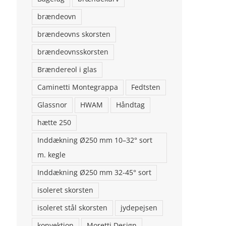
brændeovn
brændeovns skorsten
brændeovnsskorsten
Brændereol i glas
Caminetti Montegrappa
Fedtsten
Glassnor
HWAM
Håndtag
hætte 250
Inddækning Ø250 mm 10–32° sort
m. kegle
Inddækning Ø250 mm 32-45° sort
isoleret skorsten
isoleret stål skorsten
jydepejsen
konvektion
Moretti Design