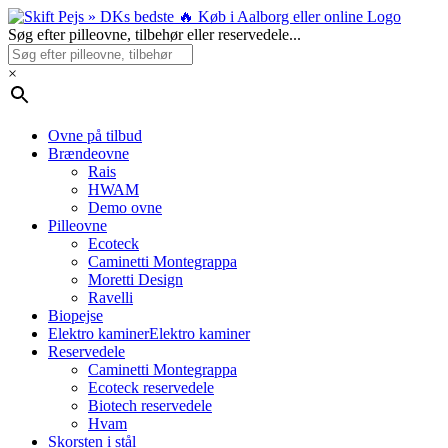
Skip
to
Søg efter pilleovne, tilbehør eller reservedele...
content
×
Ovne på tilbud
Brændeovne
Rais
HWAM
Demo ovne
Pilleovne
Ecoteck
Caminetti Montegrappa
Moretti Design
Ravelli
Biopejse
Elektro kaminer
Elektro kaminer
Reservedele
Caminetti Montegrappa
Ecoteck reservedele
Biotech reservedele
Hvam
Skorsten i stål