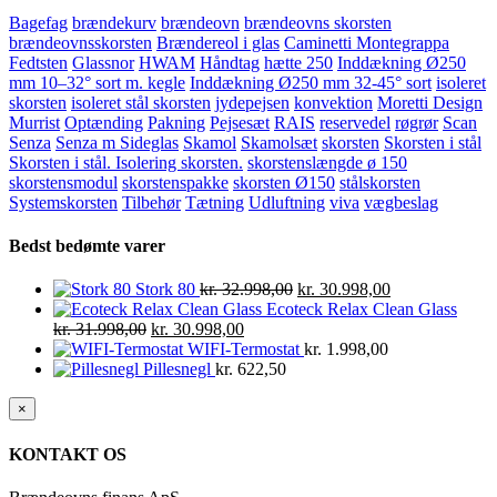
Bagefag
brændekurv
brændeovn
brændeovns skorsten
brændeovnsskorsten
Brændereol i glas
Caminetti Montegrappa
Fedtsten
Glassnor
HWAM
Håndtag
hætte 250
Inddækning Ø250
mm 10–32° sort m. kegle
Inddækning Ø250 mm 32-45° sort
isoleret
skorsten
isoleret stål skorsten
jydepejsen
konvektion
Moretti Design
Murrist
Optænding
Pakning
Pejsesæt
RAIS
reservedel
røgrør
Scan
Senza
Senza m Sideglas
Skamol
Skamolsæt
skorsten
Skorsten i stål
Skorsten i stål. Isolering skorsten.
skorstenslængde ø 150
skorstensmodul
skorstenspakke
skorsten Ø150
stålskorsten
Systemskorsten
Tilbehør
Tætning
Udluftning
viva
vægbeslag
Bedst bedømte varer
Den
Den
Stork 80
kr.
32.998,00
kr.
30.998,00
oprindelige
aktuelle
Ecoteck Relax Clean Glass
Den
Den
pris
pris
kr.
31.998,00
kr.
30.998,00
oprindelige
aktuelle
var:
er:
WIFI-Termostat
kr.
1.998,00
pris
pris
kr. 32.998,00.
kr. 30.998,00.
Pillesnegl
kr.
622,50
var:
er:
kr. 31.998,00.
kr. 30.998,00.
Close
×
product
quick
KONTAKT OS
view