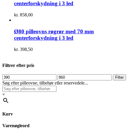
centerforskydning i 3 led
kr.
858,00
Ø80 pilleovns røgrør med 70 mm
centerforskydning i 3 led
kr.
398,50
Filtrer efter pris
Mindste
Højeste
Filter
pris
pris
Søg efter pilleovne, tilbehør eller reservedele...
×
Kurv
Varenøgleord