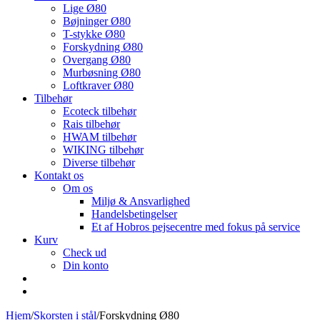
Lige Ø80
Bøjninger Ø80
T-stykke Ø80
Forskydning Ø80
Overgang Ø80
Murbøsning Ø80
Loftkraver Ø80
Tilbehør
Ecoteck tilbehør
Rais tilbehør
HWAM tilbehør
WIKING tilbehør
Diverse tilbehør
Kontakt os
Om os
Miljø & Ansvarlighed
Handelsbetingelser
Et af Hobros pejsecentre med fokus på service
Kurv
Check ud
Din konto
Hjem
/
Skorsten i stål
/
Forskydning Ø80