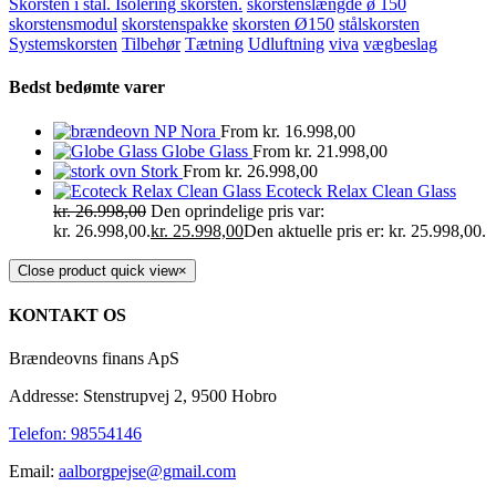
Skorsten i stål. Isolering skorsten.
skorstenslængde ø 150
skorstensmodul
skorstenspakke
skorsten Ø150
stålskorsten
Systemskorsten
Tilbehør
Tætning
Udluftning
viva
vægbeslag
Bedst bedømte varer
NP Nora
From
kr.
16.998,00
Globe Glass
From
kr.
21.998,00
Stork
From
kr.
26.998,00
Ecoteck Relax Clean Glass
kr.
26.998,00
Den oprindelige pris var:
kr. 26.998,00.
kr.
25.998,00
Den aktuelle pris er: kr. 25.998,00.
Close product quick view
×
KONTAKT OS
Brændeovns finans ApS
Addresse: Stenstrupvej 2, 9500 Hobro
Telefon: 98554146
Email:
aalborgpejse@gmail.com