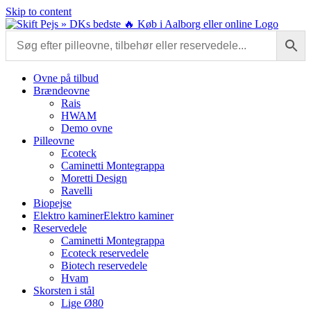
Skip to content
Ovne på tilbud
Brændeovne
Rais
HWAM
Demo ovne
Pilleovne
Ecoteck
Caminetti Montegrappa
Moretti Design
Ravelli
Biopejse
Elektro kaminer
Elektro kaminer
Reservedele
Caminetti Montegrappa
Ecoteck reservedele
Biotech reservedele
Hvam
Skorsten i stål
Lige Ø80