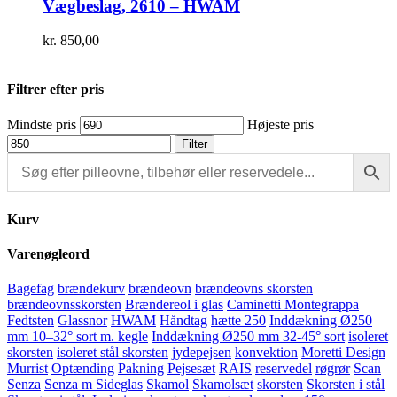
Vægbeslag, 2610 – HWAM
kr.
850,00
Filtrer efter pris
Mindste pris
Højeste pris
Filter
Kurv
Varenøgleord
Bagefag
brændekurv
brændeovn
brændeovns skorsten
brændeovnsskorsten
Brændereol i glas
Caminetti Montegrappa
Fedtsten
Glassnor
HWAM
Håndtag
hætte 250
Inddækning Ø250
mm 10–32° sort m. kegle
Inddækning Ø250 mm 32-45° sort
isoleret
skorsten
isoleret stål skorsten
jydepejsen
konvektion
Moretti Design
Murrist
Optænding
Pakning
Pejsesæt
RAIS
reservedel
røgrør
Scan
Senza
Senza m Sideglas
Skamol
Skamolsæt
skorsten
Skorsten i stål