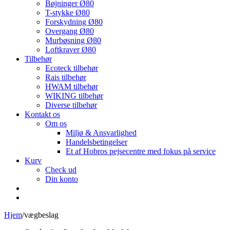
Bøjninger Ø80
T-stykke Ø80
Forskydning Ø80
Overgang Ø80
Murbøsning Ø80
Loftkraver Ø80
Tilbehør
Ecoteck tilbehør
Rais tilbehør
HWAM tilbehør
WIKING tilbehør
Diverse tilbehør
Kontakt os
Om os
Miljø & Ansvarlighed
Handelsbetingelser
Et af Hobros pejsecentre med fokus på service
Kurv
Check ud
Din konto
Hjem
/
vægbeslag