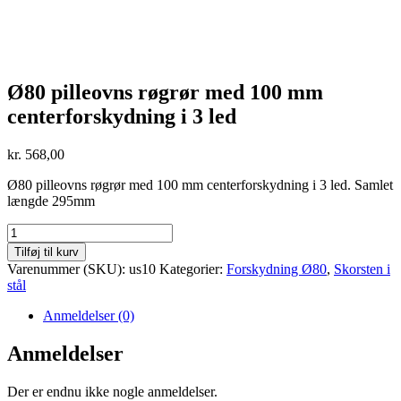
Ø80 pilleovns røgrør med 100 mm
centerforskydning i 3 led
kr.
568,00
Ø80 pilleovns røgrør med 100 mm centerforskydning i 3 led. Samlet
længde 295mm
Ø80
pilleovns
Tilføj til kurv
røgrør
Varenummer (SKU):
us10
Kategorier:
Forskydning Ø80
,
Skorsten i
med
stål
100
mm
Anmeldelser (0)
centerforskydning
i
Anmeldelser
3
led
Der er endnu ikke nogle anmeldelser.
antal