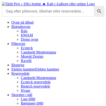
Skip
to
content
Ovne på tilbud
Brændeovne
Rais
HWAM
Demo ovne
Pilleovne
Ecoteck
Caminetti Montegrappa
Moretti Design
Ravelli
Biopejse
Elektro kaminer
Elektro kaminer
Reservedele
Caminetti Montegrappa
Ecoteck reservedele
Biotech reservedele
Hvam
Skorsten i stål
Lige Ø80
Bøjninger Ø80