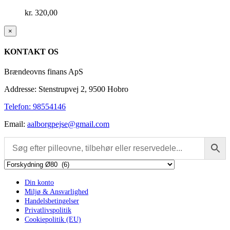
kr.
320,00
Close
×
product
quick
KONTAKT OS
view
Brændeovns finans ApS
Addresse: Stenstrupvej 2, 9500 Hobro
Telefon: 98554146
Email:
aalborgpejse@gmail.com
Din konto
Miljø & Ansvarlighed
Handelsbetingelser
Privatlivspolitik
Cookiepolitik (EU)