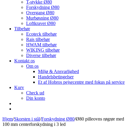
T-stykke Ø80
Forskydning Ø80
Overgang Ø80
Murbøsning Ø80
Loftkraver Ø80
Tilbehør
Ecoteck tilbehør
Rais tilbehør
HWAM tilbehør
WIKING tilbehør
Diverse tilbehør
Kontakt os
Om os
Miljø & Ansvarlighed
Handelsbetingelser
Et af Hobros pejsecentre med fokus på service
Kurv
Check ud
Din konto
Hjem
/
Skorsten i stål
/
Forskydning Ø80
/
Ø80 pilleovns røgrør med
100 mm centerforskydning i 3 led