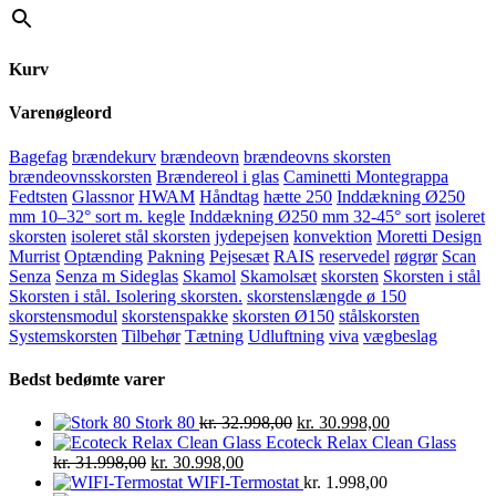
Kurv
Varenøgleord
Bagefag
brændekurv
brændeovn
brændeovns skorsten
brændeovnsskorsten
Brændereol i glas
Caminetti Montegrappa
Fedtsten
Glassnor
HWAM
Håndtag
hætte 250
Inddækning Ø250
mm 10–32° sort m. kegle
Inddækning Ø250 mm 32-45° sort
isoleret
skorsten
isoleret stål skorsten
jydepejsen
konvektion
Moretti Design
Murrist
Optænding
Pakning
Pejsesæt
RAIS
reservedel
røgrør
Scan
Senza
Senza m Sideglas
Skamol
Skamolsæt
skorsten
Skorsten i stål
Skorsten i stål. Isolering skorsten.
skorstenslængde ø 150
skorstensmodul
skorstenspakke
skorsten Ø150
stålskorsten
Systemskorsten
Tilbehør
Tætning
Udluftning
viva
vægbeslag
Bedst bedømte varer
Den
Den
Stork 80
kr.
32.998,00
kr.
30.998,00
oprindelige
aktuelle
Ecoteck Relax Clean Glass
Den
Den
pris
pris
kr.
31.998,00
kr.
30.998,00
oprindelige
aktuelle
var:
er:
WIFI-Termostat
kr.
1.998,00