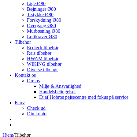
Lige Ø80
Bøjninger Ø80
T-stykke Ø80
Forskydning Ø80
Overgang Ø80
Murbøsning Ø80
Loftkraver Ø80
Tilbehør
Ecoteck tilbehør
Rais tilbehør
HWAM tilbehør
WIKING tilbehør
Diverse tilbehør
Kontakt os
Om os
Miljø & Ansvarlighed
Handelsbetingelser
Et af Hobros pejsecentre med fokus på service
Kurv
Check ud
Din konto
Hjem
/
Tilbehør