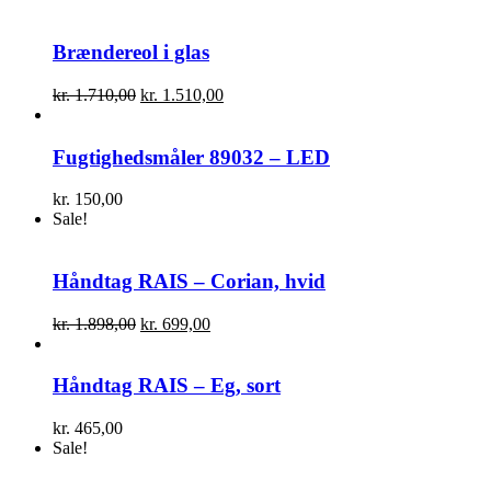
Brændereol i glas
Den
Den
kr.
1.710,00
kr.
1.510,00
oprindelige
aktuelle
pris
pris
var:
er:
Fugtighedsmåler 89032 – LED
kr. 1.710,00.
kr. 1.510,00.
kr.
150,00
Sale!
Håndtag RAIS – Corian, hvid
Den
Den
kr.
1.898,00
kr.
699,00
oprindelige
aktuelle
pris
pris
var:
er:
Håndtag RAIS – Eg, sort
kr. 1.898,00.
kr. 699,00.
kr.
465,00
Sale!