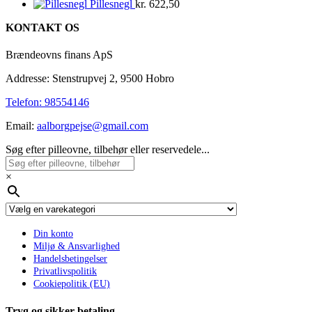
pris
pris
kr. 32.998,00.
kr. 30.998,00.
Pillesnegl
kr.
622,50
var:
er:
KONTAKT OS
kr. 31.998,00.
kr. 30.998,00.
Brændeovns finans ApS
Addresse: Stenstrupvej 2, 9500 Hobro
Telefon: 98554146
Email:
aalborgpejse@gmail.com
Søg efter pilleovne, tilbehør eller reservedele...
×
Din konto
Miljø & Ansvarlighed
Handelsbetingelser
Privatlivspolitik
Cookiepolitik (EU)
Tryg og sikker betaling