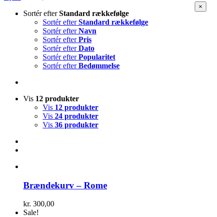
Close
×
Sortér efter
Standard rækkefølge
produc
quick
Sortér efter
Standard rækkefølge
view
Sortér efter
Navn
Sortér efter
Pris
Sortér efter
Dato
Sortér efter
Popularitet
Sortér efter
Bedømmelse
Vis
12 produkter
Vis
12 produkter
Vis
24 produkter
Vis
36 produkter
Brændekurv – Rome
kr.
300,00
Sale!