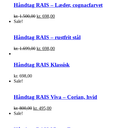
Håndtag RAIS – Læder, cognacfarvet
Den
Den
kr.
1.500,00
kr.
698,00
oprindelige
aktuelle
Sale!
pris
pris
var:
er:
kr. 1.500,00.
kr. 698,00.
Håndtag RAIS – rustfrit stål
Den
Den
kr.
1.699,00
kr.
698,00
oprindelige
aktuelle
pris
pris
var:
er:
Håndtag RAIS Klassisk
kr. 1.699,00.
kr. 698,00.
kr.
698,00
Sale!
Håndtag RAIS Viva – Corian, hvid
Den
Den
kr.
800,00
kr.
495,00
oprindelige
aktuelle
Sale!
pris
pris
var:
er: