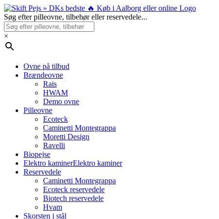
Skip
to
Søg efter pilleovne, tilbehør eller reservedele...
content
×
Ovne på tilbud
Brændeovne
Rais
HWAM
Demo ovne
Pilleovne
Ecoteck
Caminetti Montegrappa
Moretti Design
Ravelli
Biopejse
Elektro kaminer
Elektro kaminer
Reservedele
Caminetti Montegrappa
Ecoteck reservedele
Biotech reservedele
Hvam
Skorsten i stål