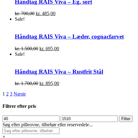
kr. 800,00.
kr. 495,00.
Håndtag RAIS Viva – Eg, sort
Den
Den
kr.
700,00
kr.
485,00
oprindelige
aktuelle
Sale!
pris
pris
var:
er:
kr. 700,00.
kr. 485,00.
Håndtag RAIS Viva – Læder, cognacfarvet
Den
Den
kr.
1.500,00
kr.
695,00
oprindelige
aktuelle
Sale!
pris
pris
var:
er:
kr. 1.500,00.
kr. 695,00.
Håndtag RAIS Viva – Rustfrit Stål
Den
Den
kr.
1.700,00
kr.
895,00
oprindelige
aktuelle
1
2
3
Næste
pris
pris
var:
er:
kr. 1.700,00.
kr. 895,00.
Filtrer efter pris
Mindste
Højeste
Filter
pris
pris
Søg efter pilleovne, tilbehør eller reservedele...
×