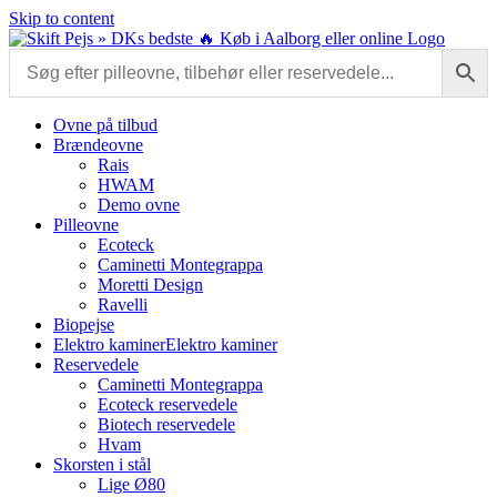
Skip to content
Ovne på tilbud
Brændeovne
Rais
HWAM
Demo ovne
Pilleovne
Ecoteck
Caminetti Montegrappa
Moretti Design
Ravelli
Biopejse
Elektro kaminer
Elektro kaminer
Reservedele
Caminetti Montegrappa
Ecoteck reservedele
Biotech reservedele
Hvam
Skorsten i stål
Lige Ø80