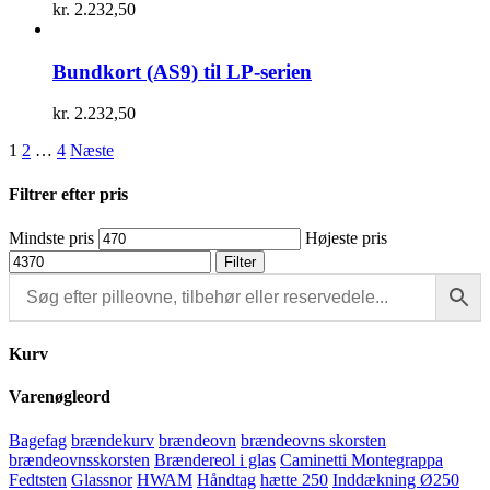
kr.
2.232,50
Bundkort (AS9) til LP-serien
kr.
2.232,50
1
2
…
4
Næste
Filtrer efter pris
Mindste pris
Højeste pris
Filter
Kurv
Varenøgleord
Bagefag
brændekurv
brændeovn
brændeovns skorsten
brændeovnsskorsten
Brændereol i glas
Caminetti Montegrappa
Fedtsten
Glassnor
HWAM
Håndtag
hætte 250
Inddækning Ø250