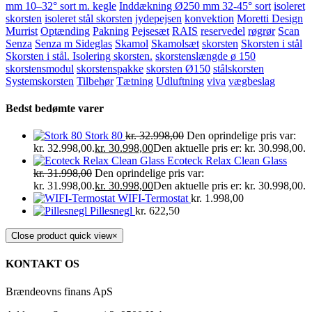
mm 10–32° sort m. kegle
Inddækning Ø250 mm 32-45° sort
isoleret
skorsten
isoleret stål skorsten
jydepejsen
konvektion
Moretti Design
Murrist
Optænding
Pakning
Pejsesæt
RAIS
reservedel
røgrør
Scan
Senza
Senza m Sideglas
Skamol
Skamolsæt
skorsten
Skorsten i stål
Skorsten i stål. Isolering skorsten.
skorstenslængde ø 150
skorstensmodul
skorstenspakke
skorsten Ø150
stålskorsten
Systemskorsten
Tilbehør
Tætning
Udluftning
viva
vægbeslag
Bedst bedømte varer
Stork 80
kr.
32.998,00
Den oprindelige pris var:
kr. 32.998,00.
kr.
30.998,00
Den aktuelle pris er: kr. 30.998,00.
Ecoteck Relax Clean Glass
kr.
31.998,00
Den oprindelige pris var:
kr. 31.998,00.
kr.
30.998,00
Den aktuelle pris er: kr. 30.998,00.
WIFI-Termostat
kr.
1.998,00
Pillesnegl
kr.
622,50
Close product quick view
×
KONTAKT OS
Brændeovns finans ApS