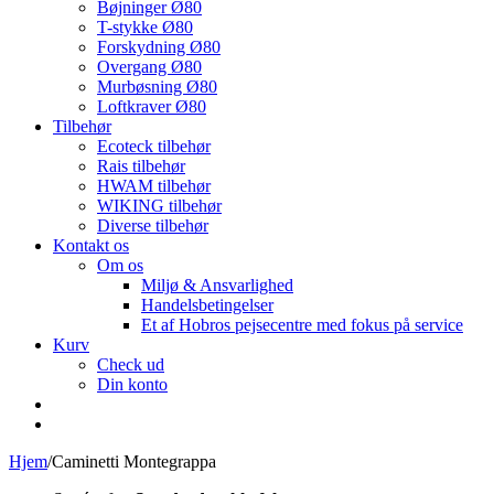
Bøjninger Ø80
T-stykke Ø80
Forskydning Ø80
Overgang Ø80
Murbøsning Ø80
Loftkraver Ø80
Tilbehør
Ecoteck tilbehør
Rais tilbehør
HWAM tilbehør
WIKING tilbehør
Diverse tilbehør
Kontakt os
Om os
Miljø & Ansvarlighed
Handelsbetingelser
Et af Hobros pejsecentre med fokus på service
Kurv
Check ud
Din konto
Hjem
/
Caminetti Montegrappa