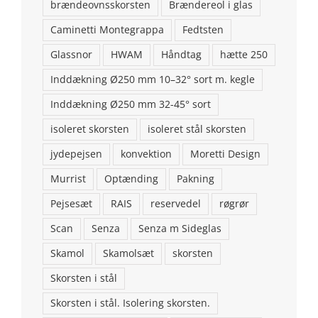
brændeovnsskorsten
Brændereol i glas
Caminetti Montegrappa
Fedtsten
Glassnor
HWAM
Håndtag
hætte 250
Inddækning Ø250 mm 10–32° sort m. kegle
Inddækning Ø250 mm 32-45° sort
isoleret skorsten
isoleret stål skorsten
jydepejsen
konvektion
Moretti Design
KONTAKT OS
Murrist
Optænding
Pakning
Brændeovns finans ApS
Pejsesæt
RAIS
reservedel
røgrør
Addresse: Stenstrupvej 2, 9500 Hobro
Scan
Senza
Senza m Sideglas
Skamol
Skamolsæt
skorsten
Telefon: 98554146
Skorsten i stål
Email:
aalborgpejse@gmail.com
Skorsten i stål. Isolering skorsten.