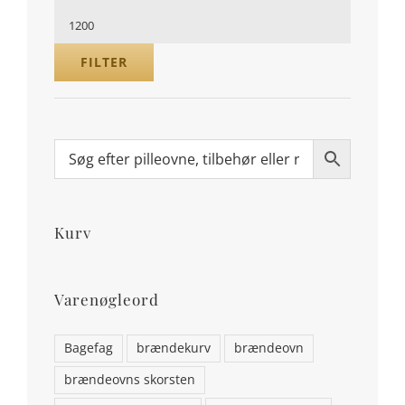
pris
Højeste
pris
FILTER
Kurv
Varenøgleord
Bagefag
brændekurv
brændeovn
brændeovns skorsten