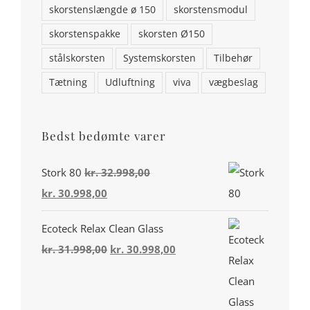
skorstenslængde ø 150
skorstensmodul
skorstenspakke
skorsten Ø150
stålskorsten
Systemskorsten
Tilbehør
Tætning
Udluftning
viva
vægbeslag
Bedst bedømte varer
Din konto
Stork 80
kr.
32.998,00
Den
Den
kr.
30.998,00
Miljø & Ansvarlighed
oprindelige
aktuelle
Handelsbetingelser
Ecoteck Relax Clean Glass
pris
pris
Den
Den
kr.
31.998,00
kr.
30.998,00
var:
er:
Privatlivspolitik
oprindelige
aktuelle
kr. 32.998,00.
kr. 30.998,00.
Cookiepolitik (EU)
pris
pris