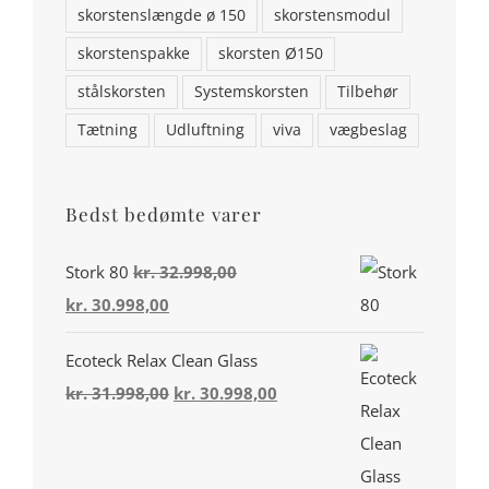
skorstenslængde ø 150
skorstensmodul
skorstenspakke
skorsten Ø150
stålskorsten
Systemskorsten
Tilbehør
Tætning
Udluftning
viva
vægbeslag
Bedst bedømte varer
Din konto
Stork 80
kr.
32.998,00
Den
Den
kr.
30.998,00
Miljø & Ansvarlighed
oprindelige
aktuelle
Handelsbetingelser
Ecoteck Relax Clean Glass
pris
pris
Den
Den
kr.
31.998,00
kr.
30.998,00
var:
er:
Privatlivspolitik
oprindelige
aktuelle
kr. 32.998,00.
kr. 30.998,00.
Cookiepolitik (EU)
pris
pris