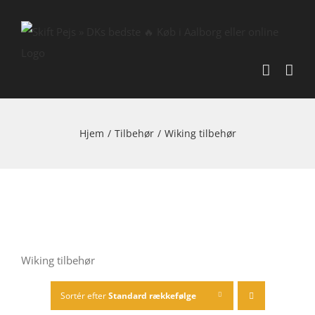
Skip
to
content
Hjem
/
Tilbehør
/
Wiking tilbehør
Wiking tilbehør
Sortér efter
Standard rækkefølge