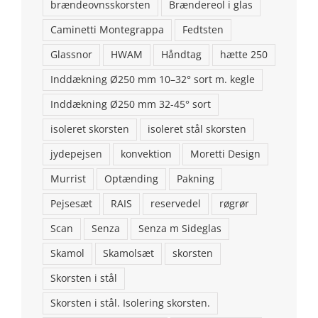
brændeovnsskorsten
Brændereol i glas
Caminetti Montegrappa
Fedtsten
Glassnor
HWAM
Håndtag
hætte 250
Inddækning Ø250 mm 10–32° sort m. kegle
Inddækning Ø250 mm 32-45° sort
isoleret skorsten
isoleret stål skorsten
jydepejsen
konvektion
Moretti Design
KONTAKT OS
Murrist
Optænding
Pakning
Brændeovns finans ApS
Pejsesæt
RAIS
reservedel
røgrør
Addresse: Stenstrupvej 2, 9500 Hobro
Scan
Senza
Senza m Sideglas
Skamol
Skamolsæt
skorsten
Telefon: 98554146
Skorsten i stål
Email:
aalborgpejse@gmail.com
Skorsten i stål. Isolering skorsten.