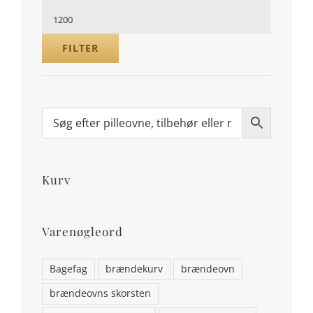
pris
Højeste
pris
FILTER
Kurv
Varenøgleord
Bagefag
brændekurv
brændeovn
brændeovns skorsten