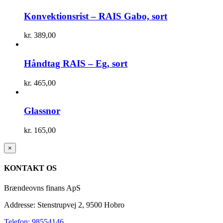
Konvektionsrist – RAIS Gabo, sort
kr.
389,00
Håndtag RAIS – Eg, sort
kr.
465,00
Glassnor
kr.
165,00
Close
×
product
quick
KONTAKT OS
view
Brændeovns finans ApS
Addresse: Stenstrupvej 2, 9500 Hobro
Telefon: 98554146