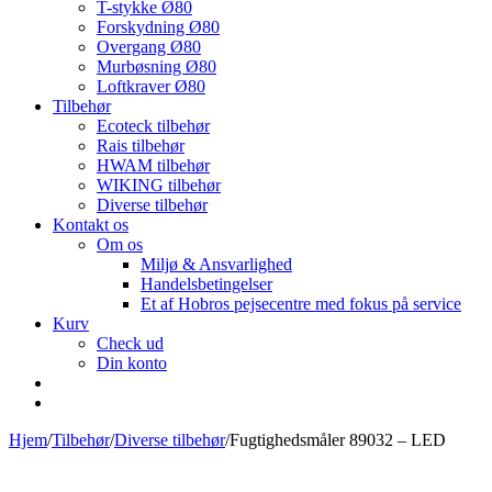
T-stykke Ø80
Forskydning Ø80
Overgang Ø80
Murbøsning Ø80
Loftkraver Ø80
Tilbehør
Ecoteck tilbehør
Rais tilbehør
HWAM tilbehør
WIKING tilbehør
Diverse tilbehør
Kontakt os
Om os
Miljø & Ansvarlighed
Handelsbetingelser
Et af Hobros pejsecentre med fokus på service
Kurv
Check ud
Din konto
Hjem
/
Tilbehør
/
Diverse tilbehør
/
Fugtighedsmåler 89032 – LED