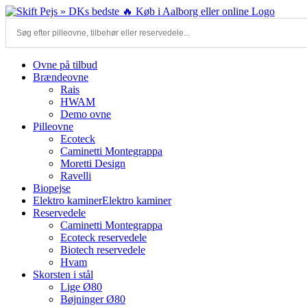
Skip
to
content
Ovne på tilbud
Brændeovne
Rais
HWAM
Demo ovne
Pilleovne
Ecoteck
Caminetti Montegrappa
Moretti Design
Ravelli
Biopejse
Elektro kaminer
Elektro kaminer
Reservedele
Caminetti Montegrappa
Ecoteck reservedele
Biotech reservedele
Hvam
Skorsten i stål
Lige Ø80
Bøjninger Ø80