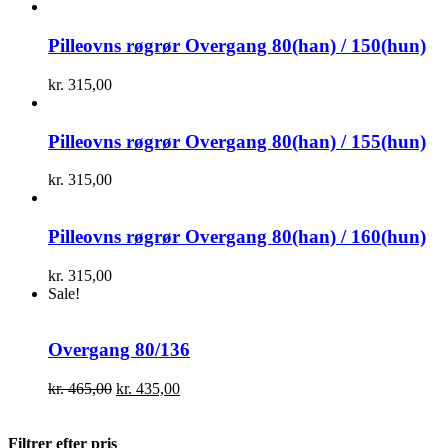
Pilleovns røgrør Overgang 80(han) / 150(hun)
kr.
315,00
Pilleovns røgrør Overgang 80(han) / 155(hun)
kr.
315,00
Pilleovns røgrør Overgang 80(han) / 160(hun)
kr.
315,00
Sale!
Overgang 80/136
Den
Den
kr.
465,00
kr.
435,00
oprindelige
aktuelle
pris
pris
var:
er:
Filtrer efter pris