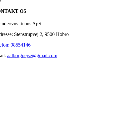
oduct
ick
NTAKT OS
ew
ndeovns finans ApS
resse: Stenstrupvej 2, 9500 Hobro
efon: 98554146
ail:
aalborgpejse@gmail.com