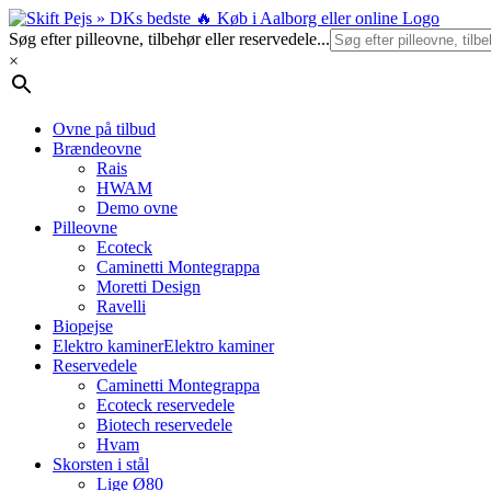
Skip
to
Søg efter pilleovne, tilbehør eller reservedele...
content
×
Ovne på tilbud
Brændeovne
Rais
HWAM
Demo ovne
Pilleovne
Ecoteck
Caminetti Montegrappa
Moretti Design
Ravelli
Biopejse
Elektro kaminer
Elektro kaminer
Reservedele
Caminetti Montegrappa
Ecoteck reservedele
Biotech reservedele
Hvam
Skorsten i stål
Lige Ø80