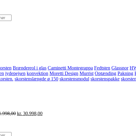
orsten
Brændereol i glas
Caminetti Montegrappa
Fedtsten
Glassnor
H
ten
jydepejsen
konvektion
Moretti Design
Murrist
Optænding
Pakning
korsten.
skorstenslængde ø 150
skorstensmodul
skorstenspakke
skorste
Den
Den
.998,00
kr.
30.998,00
oprindelige
aktuelle
pris
pris
var:
er:
kr. 31.998,00.
kr. 30.998,00.