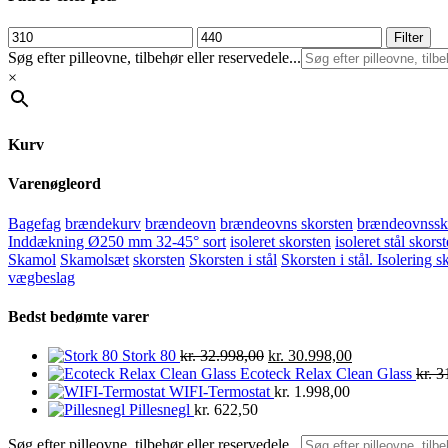
kr. 465,00.
kr. 435,00.
Mindste
Højeste
Filter
pris
pris
Søg efter pilleovne, tilbehør eller reservedele...
×
Kurv
Varenøgleord
Bagefag
brændekurv
brændeovn
brændeovns skorsten
brændeovnssk
Inddækning Ø250 mm 32-45° sort
isoleret skorsten
isoleret stål skors
Skamol
Skamolsæt
skorsten
Skorsten i stål
Skorsten i stål. Isolering s
vægbeslag
Bedst bedømte varer
Den
Den
Stork 80
kr.
32.998,00
kr.
30.998,00
oprindelige
aktuelle
Ecoteck Relax Clean Glass
kr.
31
pris
pris
WIFI-Termostat
kr.
1.998,00
var:
er:
Pillesnegl
kr.
622,50
kr. 32.998,00.
kr. 30.998,00.
Søg efter pilleovne, tilbehør eller reservedele...