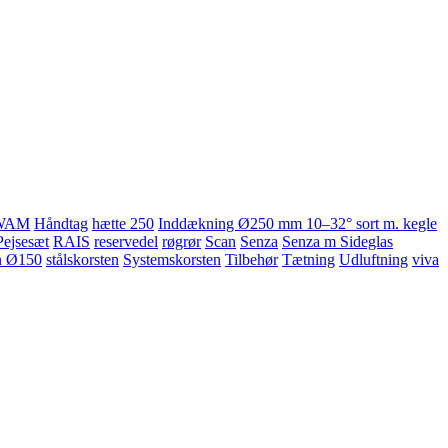
WAM
Håndtag
hætte 250
Inddækning Ø250 mm 10–32° sort m. kegle
Pejsesæt
RAIS
reservedel
røgrør
Scan
Senza
Senza m Sideglas
n Ø150
stålskorsten
Systemskorsten
Tilbehør
Tætning
Udluftning
viva