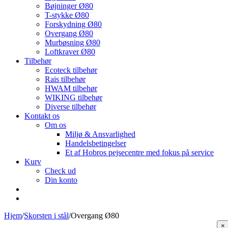
Bøjninger Ø80
T-stykke Ø80
Forskydning Ø80
Overgang Ø80
Murbøsning Ø80
Loftkraver Ø80
Tilbehør
Ecoteck tilbehør
Rais tilbehør
HWAM tilbehør
WIKING tilbehør
Diverse tilbehør
Kontakt os
Om os
Miljø & Ansvarlighed
Handelsbetingelser
Et af Hobros pejsecentre med fokus på service
Kurv
Check ud
Din konto
Hjem
/
Skorsten i stål
/
Overgang Ø80
Cl
×