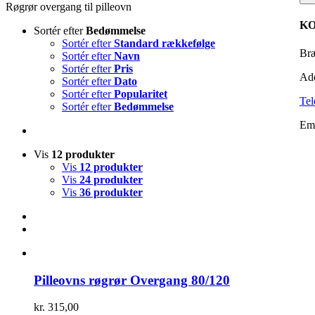
Røgrør overgang til pilleovn
pr
qu
KO
vi
Sortér efter
Bedømmelse
Sortér efter
Standard rækkefølge
Bræ
Sortér efter
Navn
Sortér efter
Pris
Add
Sortér efter
Dato
Sortér efter
Popularitet
Tel
Sortér efter
Bedømmelse
Em
Vis
12 produkter
Vis
12 produkter
Vis
24 produkter
Vis
36 produkter
Pilleovns røgrør Overgang 80/120
kr.
315,00