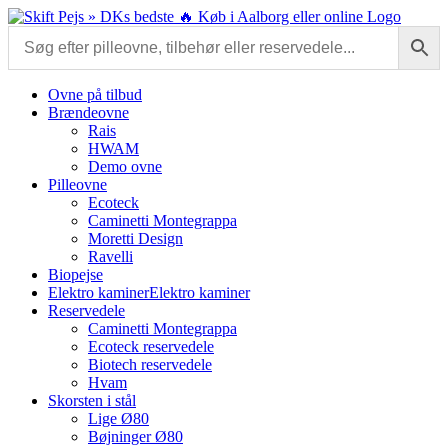
Skip
to
content
Ovne på tilbud
Brændeovne
Rais
HWAM
Demo ovne
Pilleovne
Ecoteck
Caminetti Montegrappa
Moretti Design
Ravelli
Biopejse
Elektro kaminer
Elektro kaminer
Reservedele
Caminetti Montegrappa
Ecoteck reservedele
Biotech reservedele
Hvam
Skorsten i stål
Lige Ø80
Bøjninger Ø80