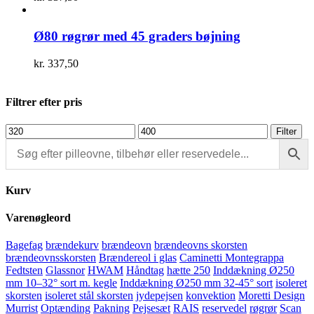
Ø80 røgrør med 45 graders bøjning
kr.
337,50
Filtrer efter pris
Mindste
Højeste
Filter
pris
pris
Kurv
Varenøgleord
Bagefag
brændekurv
brændeovn
brændeovns skorsten
brændeovnsskorsten
Brændereol i glas
Caminetti Montegrappa
Fedtsten
Glassnor
HWAM
Håndtag
hætte 250
Inddækning Ø250
mm 10–32° sort m. kegle
Inddækning Ø250 mm 32-45° sort
isoleret
skorsten
isoleret stål skorsten
jydepejsen
konvektion
Moretti Design
Murrist
Optænding
Pakning
Pejsesæt
RAIS
reservedel
røgrør
Scan