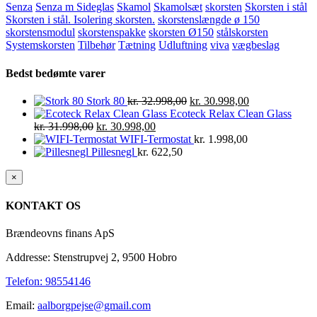
Senza
Senza m Sideglas
Skamol
Skamolsæt
skorsten
Skorsten i stål
Skorsten i stål. Isolering skorsten.
skorstenslængde ø 150
skorstensmodul
skorstenspakke
skorsten Ø150
stålskorsten
Systemskorsten
Tilbehør
Tætning
Udluftning
viva
vægbeslag
Bedst bedømte varer
Den
Den
Stork 80
kr.
32.998,00
kr.
30.998,00
oprindelige
aktuelle
Ecoteck Relax Clean Glass
Den
Den
pris
pris
kr.
31.998,00
kr.
30.998,00
oprindelige
aktuelle
var:
er:
WIFI-Termostat
kr.
1.998,00
pris
pris
kr. 32.998,00.
kr. 30.998,00.
Pillesnegl
kr.
622,50
var:
er:
kr. 31.998,00.
kr. 30.998,00.
Close
×
product
quick
KONTAKT OS
view
Brændeovns finans ApS
Addresse: Stenstrupvej 2, 9500 Hobro
Telefon: 98554146
Email:
aalborgpejse@gmail.com