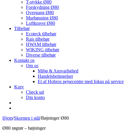
T-stykke Ø80
Forskydning Ø80
Overgang Ø80
Murbøsning Ø80
Loftkraver Ø80
Tilbehør
Ecoteck tilbehør
Rais tilbehør
HWAM tilbehør
WIKING tilbehør
Diverse tilbehør
Kontakt os
Om os
Miljø & Ansvarlighed
Handelsbetingelser
Et af Hobros pejsecentre med fokus på service
Kurv
Check ud
Din konto
Hjem
/
Skorsten i stål
/
Bøjninger Ø80
Ø80 røgrør – bøjninger