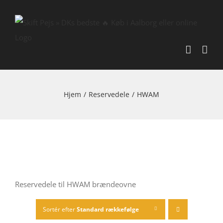
Skip
to
content
Hjem
/
Reservedele
/
HWAM
Reservedele til HWAM brændeovne
Sortér efter
Standard rækkefølge