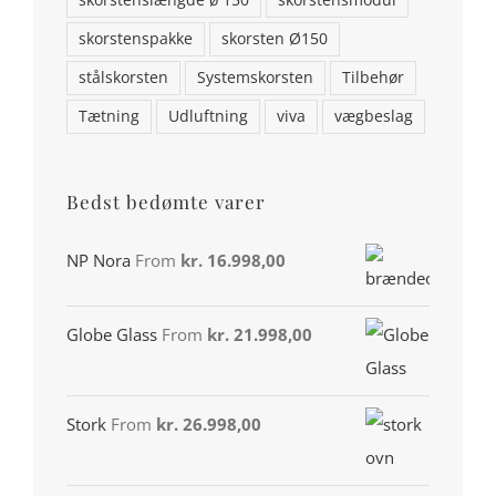
skorstenslængde ø 150
skorstensmodul
skorstenspakke
skorsten Ø150
stålskorsten
Systemskorsten
Tilbehør
Tætning
Udluftning
viva
vægbeslag
Bedst bedømte varer
Din konto
NP Nora
From
kr.
16.998,00
Miljø & Ansvarlighed
Globe Glass
From
kr.
21.998,00
Handelsbetingelser
Privatlivspolitik
Stork
From
kr.
26.998,00
Cookiepolitik (EU)