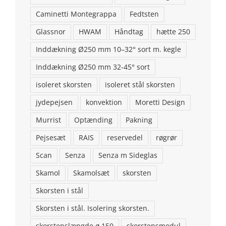
Caminetti Montegrappa
Fedtsten
Glassnor
HWAM
Håndtag
hætte 250
Inddækning Ø250 mm 10–32° sort m. kegle
Inddækning Ø250 mm 32-45° sort
isoleret skorsten
isoleret stål skorsten
jydepejsen
konvektion
Moretti Design
KONTAKT OS
Murrist
Optænding
Pakning
Brændeovns finans ApS
Pejsesæt
RAIS
reservedel
røgrør
Addresse: Stenstrupvej 2, 9500 Hobro
Scan
Senza
Senza m Sideglas
Skamol
Skamolsæt
skorsten
Telefon: 98554146
Skorsten i stål
Email:
aalborgpejse@gmail.com
Skorsten i stål. Isolering skorsten.