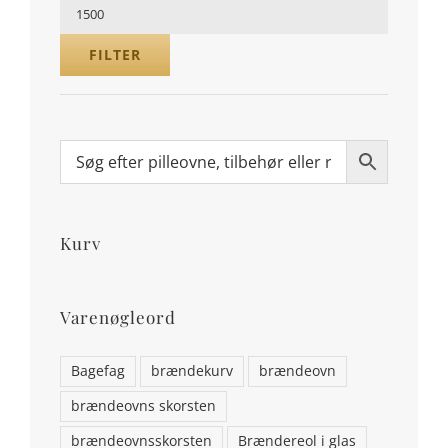
Højeste
pris
FILTER
Kurv
Varenøgleord
Bagefag
brændekurv
brændeovn
brændeovns skorsten
brændeovnsskorsten
Brændereol i glas