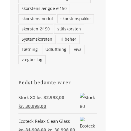
skorstenslængde ø 150
skorstensmodul
skorstenspakke
skorsten Ø150
stålskorsten
Systemskorsten
Tilbehør
Tætning
Udluftning
viva
vægbeslag
Bedst bedømte varer
Stork 80
kr.
32.998,00
Den
Den
kr.
30.998,00
oprindelige
aktuelle
Din konto
Ecoteck Relax Clean Glass
pris
pris
Den
Den
kr.
31.998,00
kr.
30.998,00