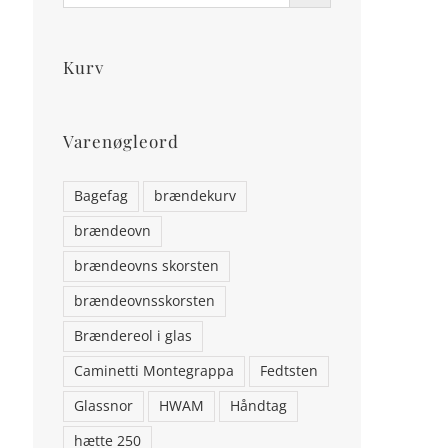
Kurv
Varenøgleord
Bagefag
brændekurv
brændeovn
brændeovns skorsten
brændeovnsskorsten
Brændereol i glas
Caminetti Montegrappa
Fedtsten
Glassnor
HWAM
Håndtag
hætte 250