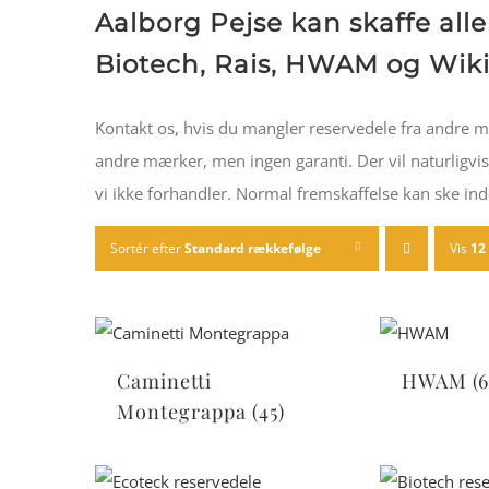
Aalborg Pejse kan skaffe alle
Biotech, Rais, HWAM og Wik
Kontakt os, hvis du mangler reservedele fra andre mæ
andre mærker, men ingen garanti. Der vil naturligvi
vi ikke forhandler. Normal fremskaffelse kan ske inde
Sortér efter
Standard rækkefølge
Vis
12
Caminetti
HWAM
(6
Montegrappa
(45)