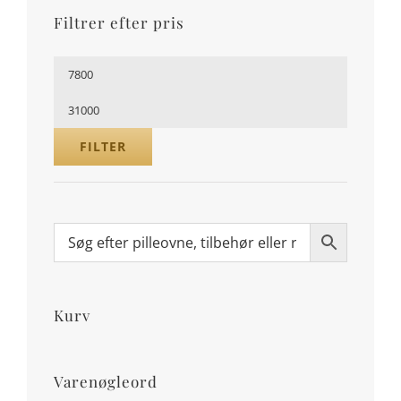
Filtrer efter pris
Mindste
pris
Højeste
pris
FILTER
Kurv
Varenøgleord