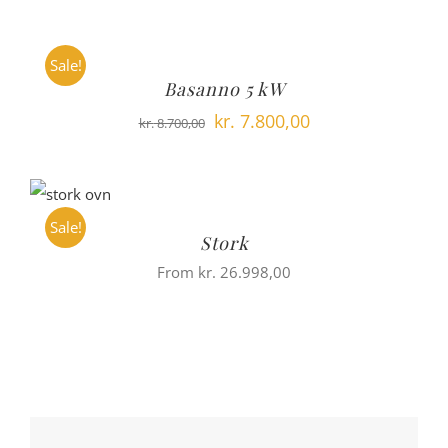
Sale!
Basanno 5 kW
Den
Den
kr.
7.800,00
kr.
8.700,00
oprindelige
aktuelle
pris
pris
var:
er:
Sale!
kr. 8.700,00.
kr. 7.800,00.
Stork
From
kr.
26.998,00