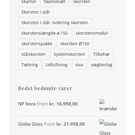
Skamol
Skamolsæt
skorsten
Telefon: 98554146
Skorsten i stål
Email:
aalborgpejse@gmail.com
Skorsten i stål. Isolering skorsten.
skorstenslængde ø 150
skorstensmodul
skorstenspakke
skorsten Ø150
stålskorsten
Systemskorsten
Tilbehør
Tætning
Udluftning
viva
vægbeslag
Bedst bedømte varer
Din konto
NP Nora
From
kr.
16.998,00
Miljø & Ansvarlighed
Globe Glass
From
kr.
21.998,00
Handelsbetingelser