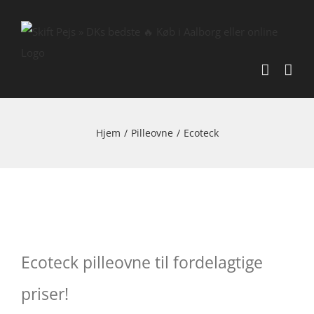
Skip
to
content
Hjem
/
Pilleovne
/
Ecoteck
Ecoteck pilleovne til fordelagtige
priser!