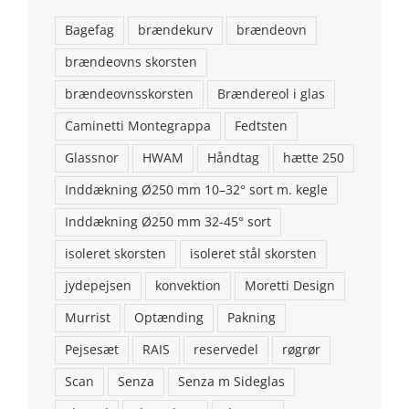
Bagefag
brændekurv
brændeovn
brændeovns skorsten
brændeovnsskorsten
Brændereol i glas
Caminetti Montegrappa
Fedtsten
Glassnor
HWAM
Håndtag
hætte 250
Inddækning Ø250 mm 10–32° sort m. kegle
Inddækning Ø250 mm 32-45° sort
isoleret skorsten
isoleret stål skorsten
jydepejsen
konvektion
Moretti Design
KONTAKT OS
Murrist
Optænding
Pakning
Brændeovns finans ApS
Pejsesæt
RAIS
reservedel
røgrør
Addresse: Stenstrupvej 2, 9500 Hobro
Scan
Senza
Senza m Sideglas