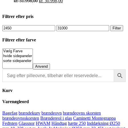
Den
Den
kr.
31.998,00
kr.
30.998,00
oprindelige
aktuelle
pris
pris
var:
er:
Filtrer efter pris
kr. 31.998,00.
kr. 30.998,00.
Mindste
Højeste
Filter
pris
pris
Filtrer efter farve
Anvend
Kurv
Varenøgleord
Bagefag
brændekurv
brændeovn
brændeovns skorsten
brændeovnsskorsten
Brændereol i glas
Caminetti Montegrappa
Fedtsten
Glassnor
HWAM
Håndtag
hætte 250
Inddækning Ø250