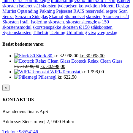
mm 10–32° sort m. kegle
Inddækning Ø250 mm 32-45° sort
isoleret
skorsten
isoleret stål skorsten
jydepejsen
konvektion
Moretti Design
Murrist
Optænding
Pakning
Pejsesæt
RAIS
reservedel
røgrør
Scan
Senza
Senza m Sideglas
Skamol
Skamolsæt
skorsten
Skorsten i stål
Skorsten i stål. Isolering skorsten.
skorstenslængde ø 150
skorstensmodul
skorstenspakke
skorsten Ø150
stålskorsten
Systemskorsten
Tilbehør
Tætning
Udluftning
viva
vægbeslag
Bedst bedømte varer
Den
Den
Stork 80
kr.
32.998,00
kr.
30.998,00
oprindelige
aktuelle
Ecoteck Relax Clean Glass
Den
Den
pris
pris
kr.
31.998,00
kr.
30.998,00
oprindelige
aktuelle
var:
er:
WIFI-Termostat
kr.
1.998,00
pris
pris
kr. 32.998,00.
kr. 30.998,00.
Pillesnegl
kr.
622,50
var:
er:
kr. 31.998,00.
kr. 30.998,00.
Close
×
product
quick
KONTAKT OS
view
Brændeovns finans ApS
Addresse: Stenstrupvej 2, 9500 Hobro
Telefon: 98554146