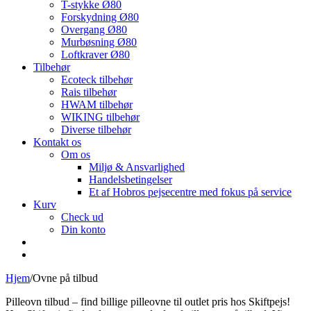
T-stykke Ø80
Forskydning Ø80
Overgang Ø80
Murbøsning Ø80
Loftkraver Ø80
Tilbehør
Ecoteck tilbehør
Rais tilbehør
HWAM tilbehør
WIKING tilbehør
Diverse tilbehør
Kontakt os
Om os
Miljø & Ansvarlighed
Handelsbetingelser
Et af Hobros pejsecentre med fokus på service
Kurv
Check ud
Din konto
Hjem
/
Ovne på tilbud
Pilleovn tilbud – find billige pilleovne til outlet pris hos Skiftpejs!