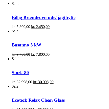
Sale!
Billig Brændeovn ude/ jagthytte
Den
Den
kr.
5.800,00
kr.
2.450,00
oprindelige
aktuelle
Sale!
pris
pris
var:
er:
kr. 5.800,00.
kr. 2.450,00.
Basanno 5 kW
Den
Den
kr.
8.700,00
kr.
7.800,00
oprindelige
aktuelle
Sale!
pris
pris
var:
er:
kr. 8.700,00.
kr. 7.800,00.
Stork 80
Den
Den
kr.
32.998,00
kr.
30.998,00
oprindelige
aktuelle
Sale!
pris
pris
var:
er:
kr. 32.998,00.
kr. 30.998,00.
Ecoteck Relax Clean Glass