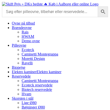
Skip
to
content
Ovne på tilbud
Brændeovne
Rais
HWAM
Demo ovne
Pilleovne
Ecoteck
Caminetti Montegrappa
Moretti Design
Ravelli
Biopejse
Elektro kaminer
Elektro kaminer
Reservedele
Caminetti Montegrappa
Ecoteck reservedele
Biotech reservedele
Hvam
Skorsten i stål
Lige Ø80
Bøjninger Ø80