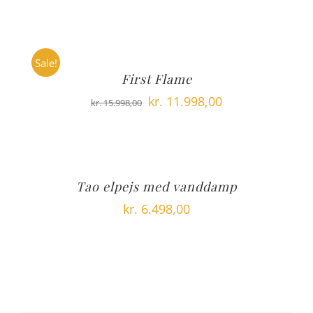
Sale!
First Flame
Den
Den
kr.
11.998,00
kr.
15.998,00
oprindelige
aktuelle
pris
pris
var:
er:
kr. 15.998,00.
kr. 11.998,00.
Tao elpejs med vanddamp
kr.
6.498,00