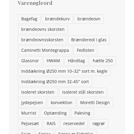
Varenøgleord
Bagefag
brændekurv
brændeovn
brændeovns skorsten
brændeovnsskorsten
Brændereol i glas
Caminetti Montegrappa
Fedtsten
Glassnor
HWAM
Håndtag
hætte 250
Inddækning Ø250 mm 10–32° sort m. kegle
Inddækning Ø250 mm 32-45° sort
isoleret skorsten
isoleret stål skorsten
jydepejsen
konvektion
Moretti Design
KONTAKT OS
Murrist
Optænding
Pakning
Brændeovns finans ApS
Pejsesæt
RAIS
reservedel
røgrør