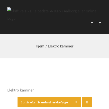
Skip
to
content
Hjem
/
Elektro kaminer
Elektro kaminer
Sortér efter
Standard rækkefølge