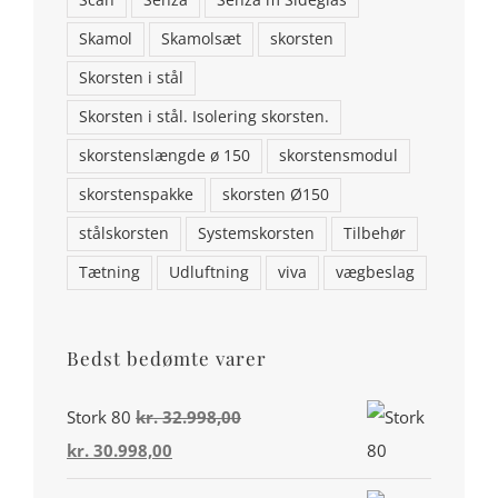
Addresse: Stenstrupvej 2, 9500 Hobro
Scan
Senza
Senza m Sideglas
Skamol
Skamolsæt
skorsten
Telefon: 98554146
Skorsten i stål
Email:
aalborgpejse@gmail.com
Skorsten i stål. Isolering skorsten.
skorstenslængde ø 150
skorstensmodul
skorstenspakke
skorsten Ø150
stålskorsten
Systemskorsten
Tilbehør
Tætning
Udluftning
viva
vægbeslag
Bedst bedømte varer
Din konto
Stork 80
kr.
32.998,00
Den
Den
kr.
30.998,00
Miljø & Ansvarlighed
oprindelige
aktuelle