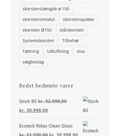
skorstenslængde ø 150
skorstensmodul
skorstenspakke
skorsten Ø150
stålskorsten
Systemskorsten
Tilbehør
Tætning
Udluftning
viva
vægbeslag
Bedst bedømte varer
Stork 80
kr.
32.998,00
Den
Den
kr.
30.998,00
oprindelige
aktuelle
Din konto
Ecoteck Relax Clean Glass
pris
pris
Den
Den
kr.
31.998,00
kr.
30.998,00