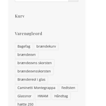
Kurv
Varenøgleord
Bagefag
brændekurv
brændeovn
brændeovns skorsten
brændeovnsskorsten
Brændereol i glas
Caminetti Montegrappa
Fedtsten
Glassnor
HWAM
Håndtag
hætte 250