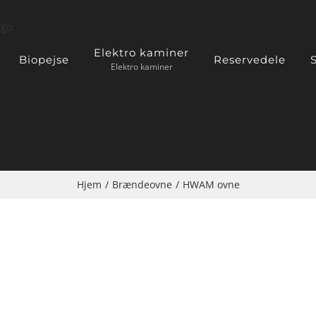
Elektro kaminer
Biopejse
Reservedele
S
Elektro kaminer
Hjem
/
Brændeovne
/
HWAM ovne