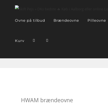
Skip
to
content
Ovne på tilbud
Brændeovne
Pilleovne
Kurv
HWAM brændeovne