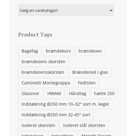
Product Tags
Bagefag
brændekurv
brændeovn
brændeovns skorsten
brændeovnsskorsten
Brændereol i glas
Caminetti Montegrappa
Fedtsten
Glassnor
HWAM
Håndtag
hætte 250
Inddækning Ø250 mm 10–32° sort m. kegle
Inddækning Ø250 mm 32-45° sort
isoleret skorsten
isoleret stål skorsten
jydepejsen
konvektion
Moretti Design