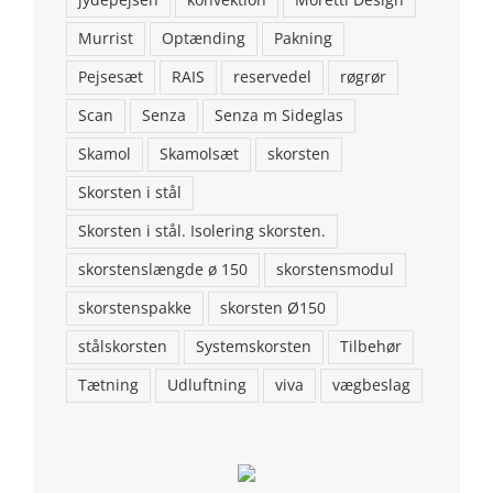
Murrist
Optænding
Pakning
Pejsesæt
RAIS
reservedel
røgrør
Scan
Senza
Senza m Sideglas
KONTAKT OS
Skamol
Skamolsæt
skorsten
Brændeovns finans ApS Addresse: Stenstrupvej 2, 9500
Skorsten i stål
Hobro
Telefon: 98554146
Email:
Skorsten i stål. Isolering skorsten.
aalborgpejse@gmail.com
skorstenslængde ø 150
skorstensmodul
skorstenspakke
skorsten Ø150
stålskorsten
Systemskorsten
Tilbehør
Tætning
Udluftning
viva
vægbeslag