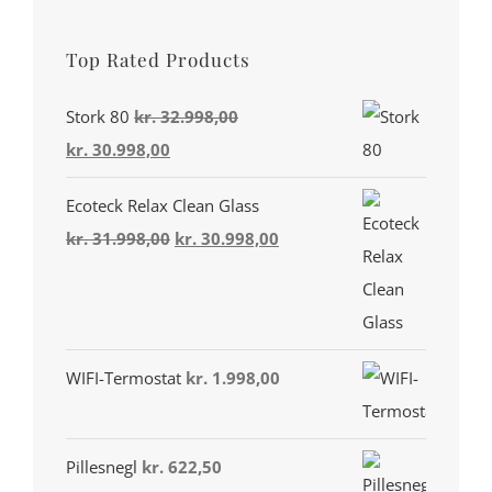
Top Rated Products
Din konto
Miljø & Ansvarlighed
Stork 80
kr.
32.998,00
Den
Den
kr.
30.998,00
Handelsbetingelser
oprindelige
aktuelle
Ecoteck Relax Clean Glass
Privatlivspolitik
pris
pris
Den
Den
kr.
31.998,00
kr.
30.998,00
var:
er:
Cookiepolitik (EU)
oprindelige
aktuelle
kr. 32.998,00.
kr. 30.998,00.
pris
pris
var:
er:
TRYG OG SIKKER BETALING
kr. 31.998,00.
kr. 30.998,00.
WIFI-Termostat
kr.
1.998,00
Pillesnegl
kr.
622,50