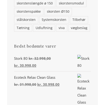
skorstenslængde ø 150
skorstensmodul
skorstenspakke
skorsten Ø150
stålskorsten
Systemskorsten
Tilbehør
Tætning
Udluftning
viva
vægbeslag
Bedst bedømte varer
Din konto
Stork 80
kr.
32.998,00
Den
Den
kr.
30.998,00
Miljø & Ansvarlighed
oprindelige
aktuelle
Handelsbetingelser
Ecoteck Relax Clean Glass
pris
pris
Den
Den
kr.
31.998,00
kr.
30.998,00
var:
er:
Privatlivspolitik
oprindelige
aktuelle
kr. 32.998,00.
kr. 30.998,00.
Cookiepolitik (EU)
pris
pris