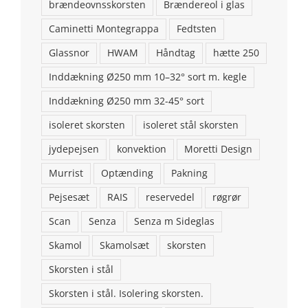
brændeovnsskorsten
Brændereol i glas
Caminetti Montegrappa
Fedtsten
Glassnor
HWAM
Håndtag
hætte 250
Inddækning Ø250 mm 10–32° sort m. kegle
Inddækning Ø250 mm 32-45° sort
isoleret skorsten
isoleret stål skorsten
jydepejsen
konvektion
Moretti Design
KONTAKT OS
Murrist
Optænding
Pakning
Brændeovns finans ApS
Pejsesæt
RAIS
reservedel
røgrør
Addresse: Stenstrupvej 2, 9500 Hobro
Scan
Senza
Senza m Sideglas
Skamol
Skamolsæt
skorsten
Telefon: 98554146
Skorsten i stål
Email:
aalborgpejse@gmail.com
Skorsten i stål. Isolering skorsten.