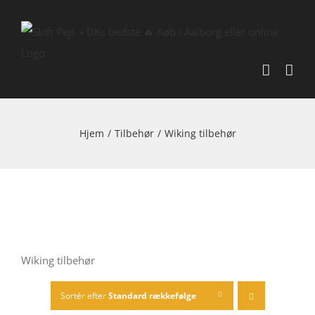
Skip
to
content
Hjem
/
Tilbehør
/
Wiking tilbehør
Wiking tilbehør
Sortér efter
Standard rækkefølge