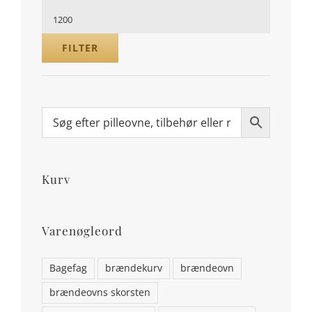
pris
Højeste
pris
FILTER
Kurv
Varenøgleord
Bagefag
brændekurv
brændeovn
brændeovns skorsten