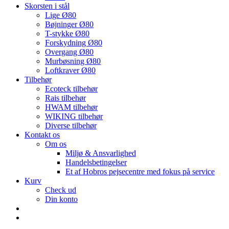
Skorsten i stål
Lige Ø80
Bøjninger Ø80
T-stykke Ø80
Forskydning Ø80
Overgang Ø80
Murbøsning Ø80
Loftkraver Ø80
Tilbehør
Ecoteck tilbehør
Rais tilbehør
HWAM tilbehør
WIKING tilbehør
Diverse tilbehør
Kontakt os
Om os
Miljø & Ansvarlighed
Handelsbetingelser
Et af Hobros pejsecentre med fokus på service
Kurv
Check ud
Din konto