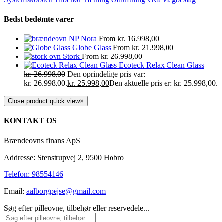
Bedst bedømte varer
NP Nora
From
kr.
16.998,00
Globe Glass
From
kr.
21.998,00
Stork
From
kr.
26.998,00
Ecoteck Relax Clean Glass
kr.
26.998,00
Den oprindelige pris var:
kr. 26.998,00.
kr.
25.998,00
Den aktuelle pris er: kr. 25.998,00.
Close product quick view
×
KONTAKT OS
Brændeovns finans ApS
Addresse: Stenstrupvej 2, 9500 Hobro
Telefon: 98554146
Email:
aalborgpejse@gmail.com
Søg efter pilleovne, tilbehør eller reservedele...