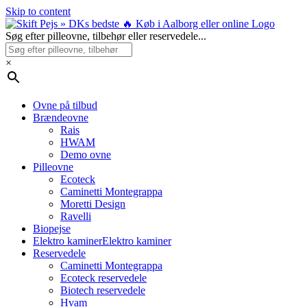
Skip to content
Søg efter pilleovne, tilbehør eller reservedele...
×
Ovne på tilbud
Brændeovne
Rais
HWAM
Demo ovne
Pilleovne
Ecoteck
Caminetti Montegrappa
Moretti Design
Ravelli
Biopejse
Elektro kaminer
Elektro kaminer
Reservedele
Caminetti Montegrappa
Ecoteck reservedele
Biotech reservedele
Hvam