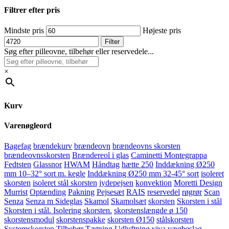
Filtrer efter pris
Mindste pris
Højeste pris
Filter
Søg efter pilleovne, tilbehør eller reservedele...
×
Kurv
Varenøgleord
Bagefag
brændekurv
brændeovn
brændeovns skorsten
brændeovnsskorsten
Brændereol i glas
Caminetti Montegrappa
Fedtsten
Glassnor
HWAM
Håndtag
hætte 250
Inddækning Ø250
mm 10–32° sort m. kegle
Inddækning Ø250 mm 32-45° sort
isoleret
skorsten
isoleret stål skorsten
jydepejsen
konvektion
Moretti Design
Murrist
Optænding
Pakning
Pejsesæt
RAIS
reservedel
røgrør
Scan
Senza
Senza m Sideglas
Skamol
Skamolsæt
skorsten
Skorsten i stål
Skorsten i stål. Isolering skorsten.
skorstenslængde ø 150
skorstensmodul
skorstenspakke
skorsten Ø150
stålskorsten
Systemskorsten
Tilbehør
Tætning
Udluftning
viva
vægbeslag