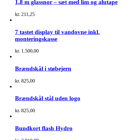
1,8 m glassnor – sæt med lim og alutape
kr.
211,25
7 tastet display til vandovne inkl.
monteringskasse
kr.
1.500,00
Brændskål i støbejern
kr.
825,00
Brændskål stål uden logo
kr.
825,00
Bundkort flash Hydro