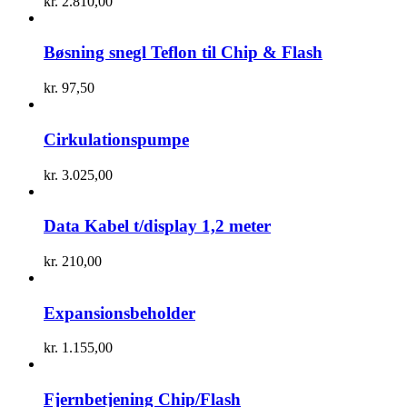
kr.
2.810,00
Bøsning snegl Teflon til Chip & Flash
kr.
97,50
Cirkulationspumpe
kr.
3.025,00
Data Kabel t/display 1,2 meter
kr.
210,00
Expansionsbeholder
kr.
1.155,00
Fjernbetjening Chip/Flash