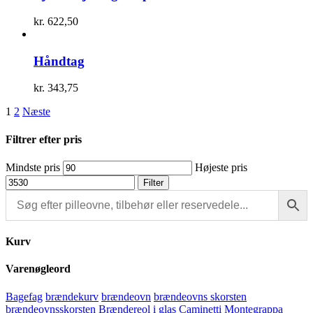
kr.
622,50
Håndtag
kr.
343,75
1
2
Næste
Filtrer efter pris
Mindste pris
Højeste pris
Filter
Kurv
Varenøgleord
Bagefag
brændekurv
brændeovn
brændeovns skorsten
brændeovnsskorsten
Brændereol i glas
Caminetti Montegrappa