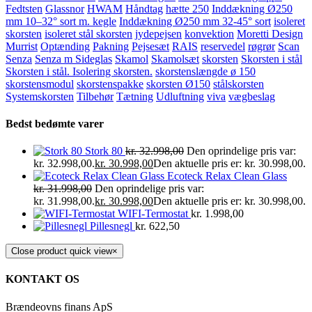
Fedtsten
Glassnor
HWAM
Håndtag
hætte 250
Inddækning Ø250
mm 10–32° sort m. kegle
Inddækning Ø250 mm 32-45° sort
isoleret
skorsten
isoleret stål skorsten
jydepejsen
konvektion
Moretti Design
Murrist
Optænding
Pakning
Pejsesæt
RAIS
reservedel
røgrør
Scan
Senza
Senza m Sideglas
Skamol
Skamolsæt
skorsten
Skorsten i stål
Skorsten i stål. Isolering skorsten.
skorstenslængde ø 150
skorstensmodul
skorstenspakke
skorsten Ø150
stålskorsten
Systemskorsten
Tilbehør
Tætning
Udluftning
viva
vægbeslag
Bedst bedømte varer
Stork 80
kr.
32.998,00
Den oprindelige pris var:
kr. 32.998,00.
kr.
30.998,00
Den aktuelle pris er: kr. 30.998,00.
Ecoteck Relax Clean Glass
kr.
31.998,00
Den oprindelige pris var:
kr. 31.998,00.
kr.
30.998,00
Den aktuelle pris er: kr. 30.998,00.
WIFI-Termostat
kr.
1.998,00
Pillesnegl
kr.
622,50
Close product quick view
×
KONTAKT OS
Brændeovns finans ApS