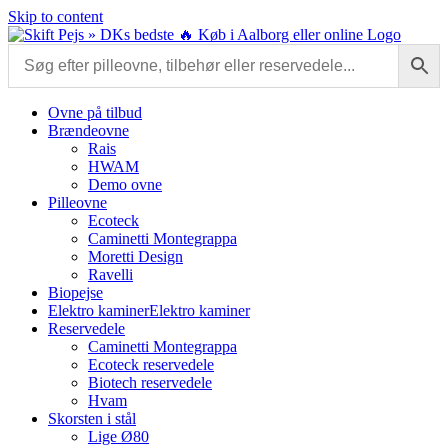
Skip to content
Ovne på tilbud
Brændeovne
Rais
HWAM
Demo ovne
Pilleovne
Ecoteck
Caminetti Montegrappa
Moretti Design
Ravelli
Biopejse
Elektro kaminer
Elektro kaminer
Reservedele
Caminetti Montegrappa
Ecoteck reservedele
Biotech reservedele
Hvam
Skorsten i stål
Lige Ø80