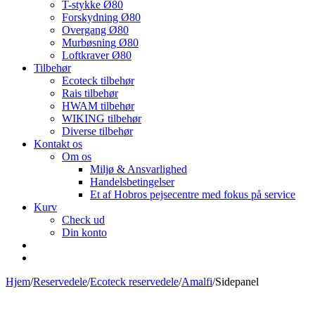
T-stykke Ø80
Forskydning Ø80
Overgang Ø80
Murbøsning Ø80
Loftkraver Ø80
Tilbehør
Ecoteck tilbehør
Rais tilbehør
HWAM tilbehør
WIKING tilbehør
Diverse tilbehør
Kontakt os
Om os
Miljø & Ansvarlighed
Handelsbetingelser
Et af Hobros pejsecentre med fokus på service
Kurv
Check ud
Din konto
Hjem
/
Reservedele
/
Ecoteck reservedele
/
Amalfi
/
Sidepanel