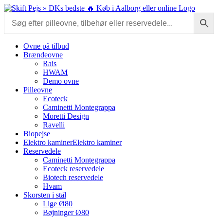
Skip
to
content
Ovne på tilbud
Brændeovne
Rais
HWAM
Demo ovne
Pilleovne
Ecoteck
Caminetti Montegrappa
Moretti Design
Ravelli
Biopejse
Elektro kaminer
Elektro kaminer
Reservedele
Caminetti Montegrappa
Ecoteck reservedele
Biotech reservedele
Hvam
Skorsten i stål
Lige Ø80
Bøjninger Ø80