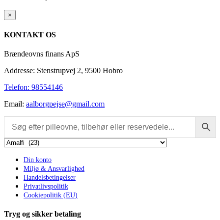
Close
×
product
quick
KONTAKT OS
view
Brændeovns finans ApS
Addresse: Stenstrupvej 2, 9500 Hobro
Telefon: 98554146
Email:
aalborgpejse@gmail.com
Din konto
Miljø & Ansvarlighed
Handelsbetingelser
Privatlivspolitik
Cookiepolitik (EU)
Tryg og sikker betaling