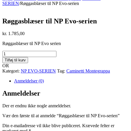
SERIEN
/
Røggasblæser til NP Evo-serien
Røggasblæser til NP Evo-serien
kr.
1.785,00
Røggasblæser til NP Evo serien
Røggasblæser
til
Tilføj til kurv
NP
OR
Evo-
Kategori:
NP EVO-SERIEN
Tag:
Caminetti Montegrappa
serien
antal
Anmeldelser (0)
Anmeldelser
Der er endnu ikke nogle anmeldelser.
Vær den første til at anmelde “Røggasblæser til NP Evo-serien”
Din e-mailadresse vil ikke blive publiceret.
Krævede felter er
markeret med
*