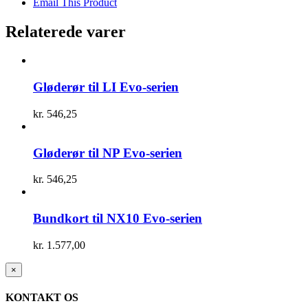
Email This Product
Relaterede varer
Gløderør til LI Evo-serien
kr.
546,25
Gløderør til NP Evo-serien
kr.
546,25
Bundkort til NX10 Evo-serien
kr.
1.577,00
Close
×
product
quick
KONTAKT OS
view