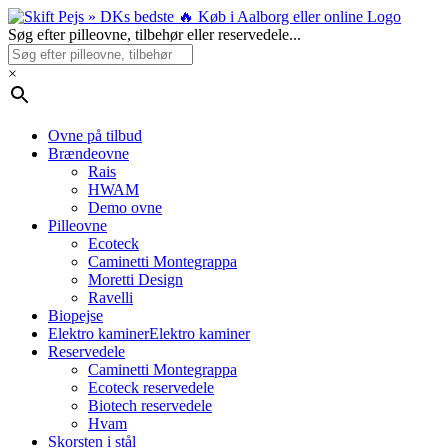
Skip
to
Søg efter pilleovne, tilbehør eller reservedele...
content
×
Ovne på tilbud
Brændeovne
Rais
HWAM
Demo ovne
Pilleovne
Ecoteck
Caminetti Montegrappa
Moretti Design
Ravelli
Biopejse
Elektro kaminer
Elektro kaminer
Reservedele
Caminetti Montegrappa
Ecoteck reservedele
Biotech reservedele
Hvam
Skorsten i stål