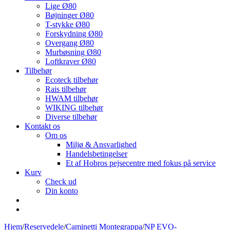
Lige Ø80
Bøjninger Ø80
T-stykke Ø80
Forskydning Ø80
Overgang Ø80
Murbøsning Ø80
Loftkraver Ø80
Tilbehør
Ecoteck tilbehør
Rais tilbehør
HWAM tilbehør
WIKING tilbehør
Diverse tilbehør
Kontakt os
Om os
Miljø & Ansvarlighed
Handelsbetingelser
Et af Hobros pejsecentre med fokus på service
Kurv
Check ud
Din konto
Hjem
/
Reservedele
/
Caminetti Montegrappa
/
NP EVO-