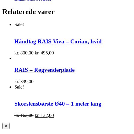
Relaterede varer
Sale!
Håndtag RAIS Viva – Corian, hvid
Den
Den
kr.
800,00
kr.
495,00
oprindelige
aktuelle
pris
pris
var:
er:
RAIS – Røgvenderplade
kr. 800,00.
kr. 495,00.
kr.
399,00
Sale!
Skorstensbørste Ø40 – 1 meter lang
Den
Den
kr.
162,00
kr.
132,00
oprindelige
aktuelle
pris
pris
Close
×
product
var:
er: