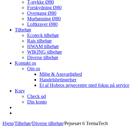
T-stykke Ø80
Forskydning Ø80
Overgang Ø80
Murbøsning Ø80
Loftkraver Ø80
Tilbehør
Ecoteck tilbehør
Rais tilbehør
HWAM tilbehør
WIKING tilbehør
Diverse tilbehør
Kontakt os
Om os
Miljø & Ansvarlighed
Handelsbetingelser
Et af Hobros pejsecentre med fokus på service
Kurv
Check ud
Din konto
Hjem
/
Tilbehør
/
Diverse tilbehør
/
Pejsesæt 6 TermaTech