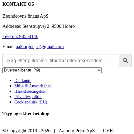
quick
kr. 162,00.
kr. 132,00.
KONTAKT OS
view
Brændeovns finans ApS
Addresse: Stenstrupvej 2, 9500 Hobro
Telefon: 98554146
Email:
aalborgpejse@gmail.com
Din konto
Miljø & Ansvarlighed
Handelsbetingelser
Privatlivspolitik
Cookiepolitik (EU)
Tryg og sikker betaling
© Copyright 2019 -
2026 | Aalborg Pejse ApS | CVR: