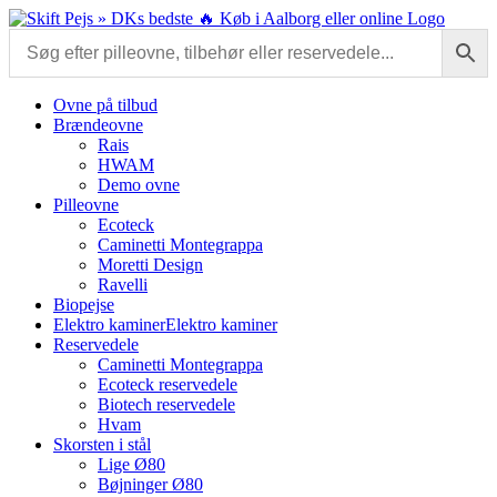
Skip
to
content
Ovne på tilbud
Brændeovne
Rais
HWAM
Demo ovne
Pilleovne
Ecoteck
Caminetti Montegrappa
Moretti Design
Ravelli
Biopejse
Elektro kaminer
Elektro kaminer
Reservedele
Caminetti Montegrappa
Ecoteck reservedele
Biotech reservedele
Hvam
Skorsten i stål
Lige Ø80
Bøjninger Ø80