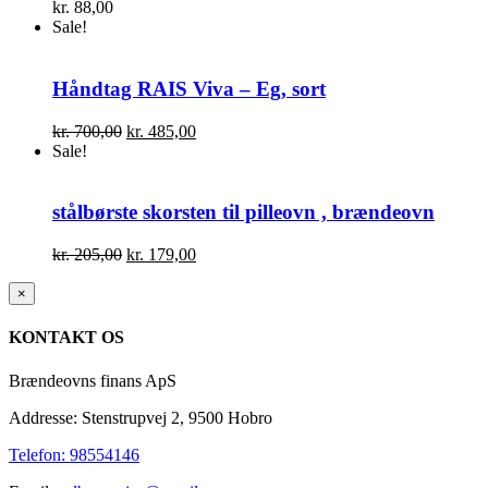
kr.
88,00
Sale!
Håndtag RAIS Viva – Eg, sort
Den
Den
kr.
700,00
kr.
485,00
oprindelige
aktuelle
Sale!
pris
pris
var:
er:
kr. 700,00.
kr. 485,00.
stålbørste skorsten til pilleovn , brændeovn
Den
Den
kr.
205,00
kr.
179,00
oprindelige
aktuelle
pris
pris
Close
×
product
var:
er:
quick
kr. 205,00.
kr. 179,00.
KONTAKT OS
view
Brændeovns finans ApS
Addresse: Stenstrupvej 2, 9500 Hobro
Telefon: 98554146