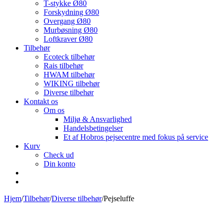
T-stykke Ø80
Forskydning Ø80
Overgang Ø80
Murbøsning Ø80
Loftkraver Ø80
Tilbehør
Ecoteck tilbehør
Rais tilbehør
HWAM tilbehør
WIKING tilbehør
Diverse tilbehør
Kontakt os
Om os
Miljø & Ansvarlighed
Handelsbetingelser
Et af Hobros pejsecentre med fokus på service
Kurv
Check ud
Din konto
Hjem
/
Tilbehør
/
Diverse tilbehør
/
Pejseluffe