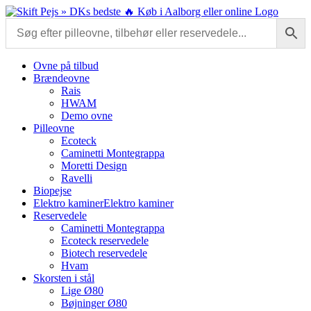
Skip
to
content
Ovne på tilbud
Brændeovne
Rais
HWAM
Demo ovne
Pilleovne
Ecoteck
Caminetti Montegrappa
Moretti Design
Ravelli
Biopejse
Elektro kaminer
Elektro kaminer
Reservedele
Caminetti Montegrappa
Ecoteck reservedele
Biotech reservedele
Hvam
Skorsten i stål
Lige Ø80
Bøjninger Ø80