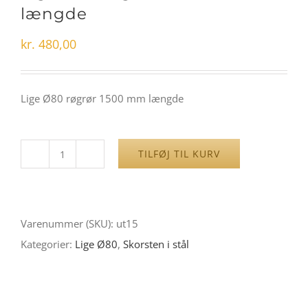
længde
kr.
480,00
Lige Ø80 røgrør 1500 mm længde
TILFØJ TIL KURV
Lige
Ø80
røgrør
Varenummer (SKU):
ut15
1500
Kategorier:
Lige Ø80
,
Skorsten i stål
mm
længde
antal