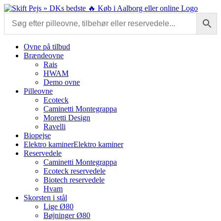
Skip
to
content
Ovne på tilbud
Brændeovne
Rais
HWAM
Demo ovne
Pilleovne
Ecoteck
Caminetti Montegrappa
Moretti Design
Ravelli
Biopejse
Elektro kaminer
Elektro kaminer
Reservedele
Caminetti Montegrappa
Ecoteck reservedele
Biotech reservedele
Hvam
Skorsten i stål
Lige Ø80
Bøjninger Ø80