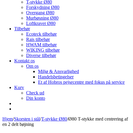
T-stykke Ø80
Forskydning Ø80
Overgang Ø80
Murbøsning Ø80
Loftkraver Ø80
Tilbehør
Ecoteck tilbehør
Rais tilbehør
HWAM tilbehør
WIKING tilbehør
Diverse tilbehør
Kontakt os
Om os
Miljø & Ansvarlighed
Handelsbetingelser
Et af Hobros pejsecentre med fokus på service
Kurv
Check ud
Din konto
Hjem
/
Skorsten i stål
/
T-stykke Ø80
/
Ø80 T-stykke med centrering af
en 2 delt bøjning