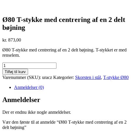
Ø80 T-stykke med centrering af en 2 delt
bøjning
kr.
873,00
Ø80 T-stykke med centrering af en 2 delt bøjning. T-stykket er med
renselem.
Ø80
T-
Tilføj til kurv
stykke
Varenummer (SKU):
uracz
Kategorier:
Skorsten i stål
,
T-stykke Ø80
med
centrering
Anmeldelser (0)
af
en
Anmeldelser
2
delt
Der er endnu ikke nogle anmeldelser.
bøjning
antal
Vær den første til at anmelde “Ø80 T-stykke med centrering af en 2
delt bøjning”