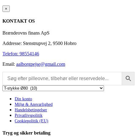
Close
×
product
quick
KONTAKT OS
view
Brændeovns finans ApS
Addresse: Stenstrupvej 2, 9500 Hobro
Telefon: 98554146
Email:
aalborgpejse@gmail.com
Din konto
Miljø & Ansvarlighed
Handelsbetingelser
Privatlivspolitik
Cookiepolitik (EU)
Tryg og sikker betaling