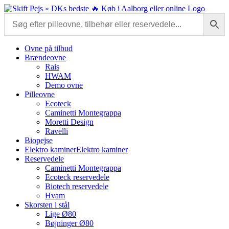
Skip
to
content
Ovne på tilbud
Brændeovne
Rais
HWAM
Demo ovne
Pilleovne
Ecoteck
Caminetti Montegrappa
Moretti Design
Ravelli
Biopejse
Elektro kaminer
Elektro kaminer
Reservedele
Caminetti Montegrappa
Ecoteck reservedele
Biotech reservedele
Hvam
Skorsten i stål
Lige Ø80
Bøjninger Ø80