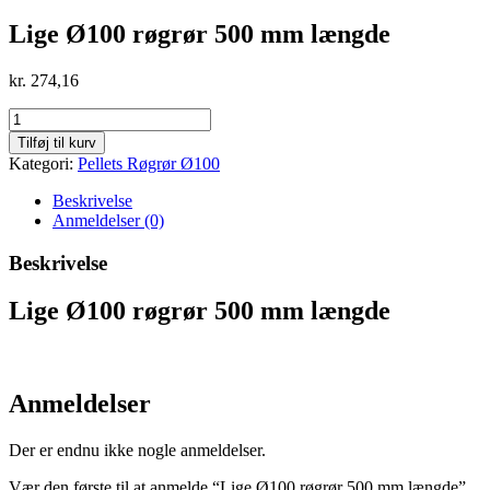
Lige Ø100 røgrør 500 mm længde
kr.
274,16
Lige
Ø100
Tilføj til kurv
røgrør
Kategori:
Pellets Røgrør Ø100
500
mm
Beskrivelse
længde
Anmeldelser (0)
antal
Beskrivelse
Lige Ø100 røgrør 500 mm længde
Anmeldelser
Der er endnu ikke nogle anmeldelser.
Vær den første til at anmelde “Lige Ø100 røgrør 500 mm længde”