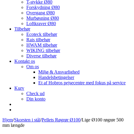
T-stykke Ø80
Forskydning Ø80
Overgang Ø80
Murbøsning Ø80
Loftkraver Ø80
Tilbehør
Ecoteck tilbehør
Rais tilbehør
HWAM tilbehør
WIKING tilbehør
Diverse tilbehør
Kontakt os
Om os
Miljø & Ansvarlighed
Handelsbetingelser
Et af Hobros pejsecentre med fokus på service
Kurv
Check ud
Din konto
Hjem
/
Skorsten i stål
/
Pellets Røgrør Ø100
/
Lige Ø100 røgrør 500
mm længde