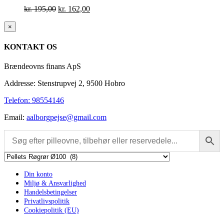
Den
Den
kr.
195,00
kr.
162,00
oprindelige
aktuelle
pris
pris
Close
×
product
var:
er:
quick
kr. 195,00.
kr. 162,00.
KONTAKT OS
view
Brændeovns finans ApS
Addresse: Stenstrupvej 2, 9500 Hobro
Telefon: 98554146
Email:
aalborgpejse@gmail.com
Din konto
Miljø & Ansvarlighed
Handelsbetingelser
Privatlivspolitik
Cookiepolitik (EU)