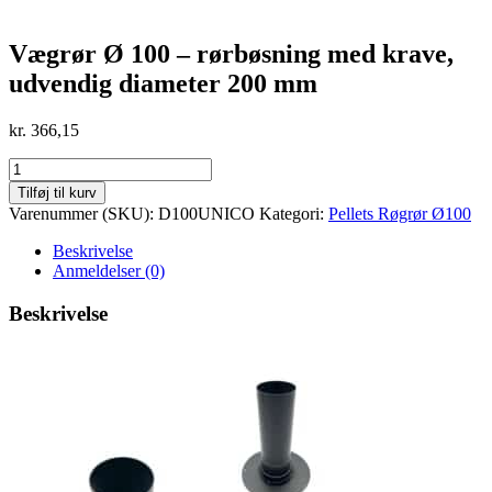
Vægrør Ø 100 – rørbøsning med krave,
udvendig diameter 200 mm
kr.
366,15
Vægrør
Ø
Tilføj til kurv
100
Varenummer (SKU):
D100UNICO
Kategori:
Pellets Røgrør Ø100
-
rørbøsning
Beskrivelse
med
Anmeldelser (0)
krave,
udvendig
Beskrivelse
diameter
200
mm
antal