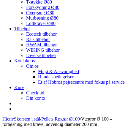
T-stykke Ø80
Forskydning Ø80
Overgang Ø80
Murbøsning Ø80
Loftkraver Ø80
Tilbehør
Ecoteck tilbehør
Rais tilbehør
HWAM tilbehør
WIKING tilbehør
Diverse tilbehør
Kontakt os
Om os
Miljø & Ansvarlighed
Handelsbetingelser
Et af Hobros pejsecentre med fokus på service
Kurv
Check ud
Din konto
Hjem
/
Skorsten i stål
/
Pellets Røgrør Ø100
/
Vægrør Ø 100 –
rørbøsning med krave, udvendig diameter 200 mm