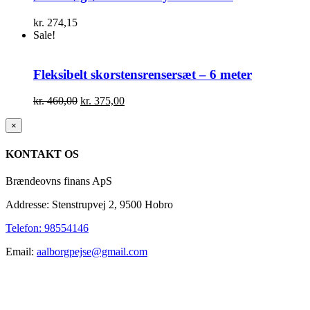
kr.
274,15
Sale!
Fleksibelt skorstensrensersæt – 6 meter
Den
Den
kr.
460,00
kr.
375,00
oprindelige
aktuelle
pris
pris
Close
×
product
var:
er:
quick
kr. 460,00.
kr. 375,00.
KONTAKT OS
view
Brændeovns finans ApS
Addresse: Stenstrupvej 2, 9500 Hobro
Telefon: 98554146
Email:
aalborgpejse@gmail.com