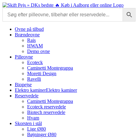
Skip
to
content
Ovne på tilbud
Brændeovne
Rais
HWAM
Demo ovne
Pilleovne
Ecoteck
Caminetti Montegrappa
Moretti Design
Ravelli
Biopejse
Elektro kaminer
Elektro kaminer
Reservedele
Caminetti Montegrappa
Ecoteck reservedele
Biotech reservedele
Hvam
Skorsten i stål
Lige Ø80
Bøjninger Ø80