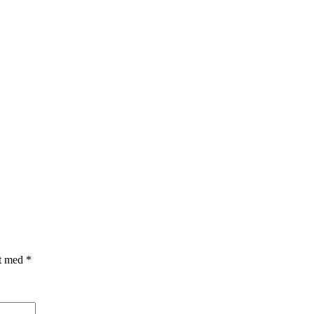
et med
*