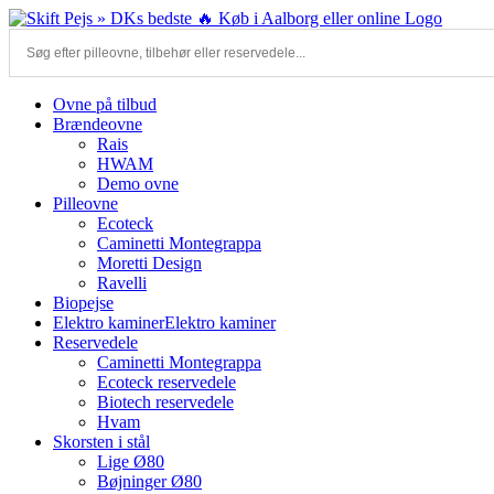
Skip
to
content
Ovne på tilbud
Brændeovne
Rais
HWAM
Demo ovne
Pilleovne
Ecoteck
Caminetti Montegrappa
Moretti Design
Ravelli
Biopejse
Elektro kaminer
Elektro kaminer
Reservedele
Caminetti Montegrappa
Ecoteck reservedele
Biotech reservedele
Hvam
Skorsten i stål
Lige Ø80
Bøjninger Ø80