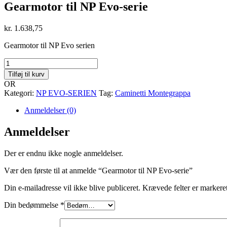
Gearmotor til NP Evo-serie
kr.
1.638,75
Gearmotor til NP Evo serien
Gearmotor
til
Tilføj til kurv
NP
OR
Evo-
Kategori:
NP EVO-SERIEN
Tag:
Caminetti Montegrappa
serie
antal
Anmeldelser (0)
Anmeldelser
Der er endnu ikke nogle anmeldelser.
Vær den første til at anmelde “Gearmotor til NP Evo-serie”
Din e-mailadresse vil ikke blive publiceret.
Krævede felter er marker
Din bedømmelse
*