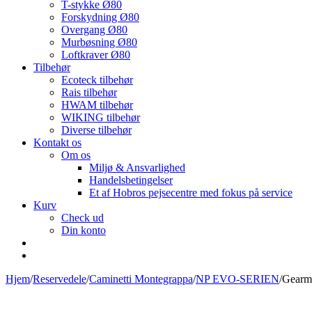
T-stykke Ø80
Forskydning Ø80
Overgang Ø80
Murbøsning Ø80
Loftkraver Ø80
Tilbehør
Ecoteck tilbehør
Rais tilbehør
HWAM tilbehør
WIKING tilbehør
Diverse tilbehør
Kontakt os
Om os
Miljø & Ansvarlighed
Handelsbetingelser
Et af Hobros pejsecentre med fokus på service
Kurv
Check ud
Din konto
Hjem
/
Reservedele
/
Caminetti Montegrappa
/
NP EVO-SERIEN
/
Gearmo