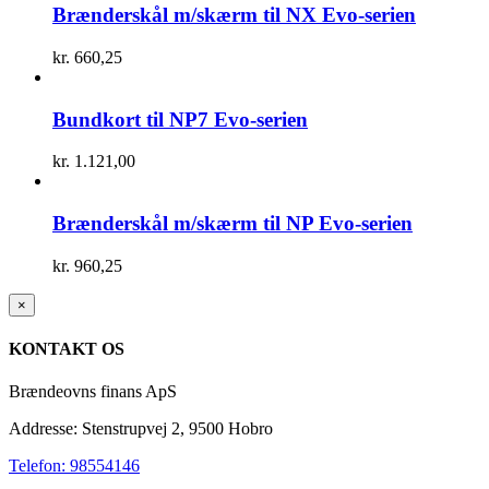
Brænderskål m/skærm til NX Evo-serien
kr.
660,25
Bundkort til NP7 Evo-serien
kr.
1.121,00
Brænderskål m/skærm til NP Evo-serien
kr.
960,25
Close
×
product
quick
KONTAKT OS
view
Brændeovns finans ApS
Addresse: Stenstrupvej 2, 9500 Hobro
Telefon: 98554146