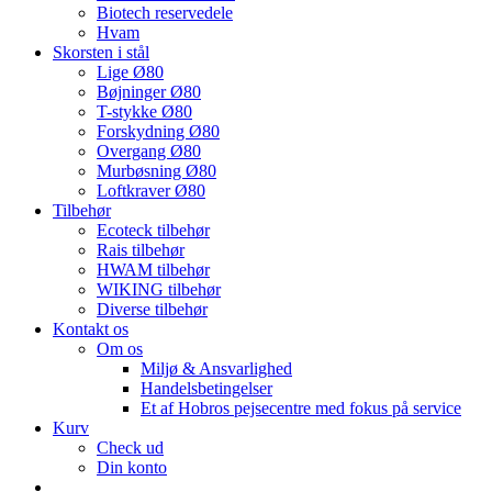
Biotech reservedele
Hvam
Skorsten i stål
Lige Ø80
Bøjninger Ø80
T-stykke Ø80
Forskydning Ø80
Overgang Ø80
Murbøsning Ø80
Loftkraver Ø80
Tilbehør
Ecoteck tilbehør
Rais tilbehør
HWAM tilbehør
WIKING tilbehør
Diverse tilbehør
Kontakt os
Om os
Miljø & Ansvarlighed
Handelsbetingelser
Et af Hobros pejsecentre med fokus på service
Kurv
Check ud
Din konto