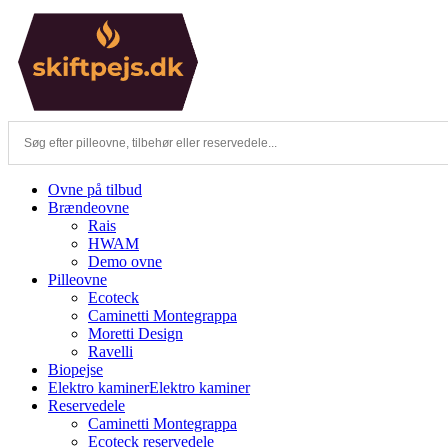
Skip
to
content
Ovne på tilbud
Brændeovne
Rais
HWAM
Demo ovne
Pilleovne
Ecoteck
Caminetti Montegrappa
Moretti Design
Ravelli
Biopejse
Elektro kaminer
Elektro kaminer
Reservedele
Caminetti Montegrappa
Ecoteck reservedele