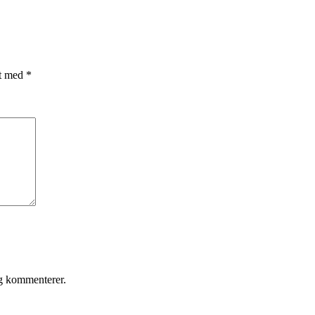
et med
*
eg kommenterer.