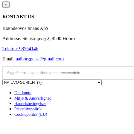
Close
×
product
quick
KONTAKT OS
view
Brændeovns finans ApS
Addresse: Stenstrupvej 2, 9500 Hobro
Telefon: 98554146
Email:
aalborgpejse@gmail.com
Din konto
Miljø & Ansvarlighed
Handelsbetingelser
Privatlivspolitik
Cookiepolitik (EU)