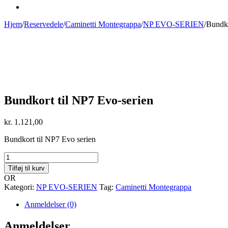
Hjem
/
Reservedele
/
Caminetti Montegrappa
/
NP EVO-SERIEN
/
Bundko
Bundkort til NP7 Evo-serien
kr.
1.121,00
Bundkort til NP7 Evo serien
Bundkort
til
Tilføj til kurv
NP7
OR
Evo-
Kategori:
NP EVO-SERIEN
Tag:
Caminetti Montegrappa
serien
antal
Anmeldelser (0)
Anmeldelser