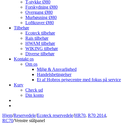
T-stykke Ø80
Forskydning Ø80
Overgang Ø80
Murbøsning Ø80
Loftkraver Ø80
Tilbehør
Ecoteck tilbehør
Rais tilbehør
HWAM tilbehør
WIKING tilbehør
Diverse tilbehør
Kontakt os
Om os
Miljø & Ansvarlighed
Handelsbetingelser
Et af Hobros pejsecentre med fokus på service
Kurv
Check ud
Din konto
Hjem
/
Reservedele
/
Ecoteck reservedele
/
HR70
,
R70 2014
,
RC70
/
Venstre stålpanel