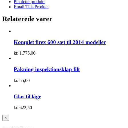
Pin dette produkt
Email This Product
Relaterede varer
Komplet firex 600 sæt til 2014 modeller
kr.
1.775,00
Pakning inspektionsklap filt
kr.
55,00
Glas til låge
kr.
622,50
Close
×
product
quick