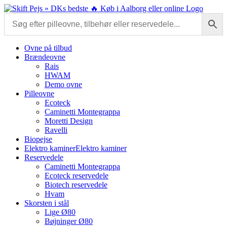
Skip
to
content
Ovne på tilbud
Brændeovne
Rais
HWAM
Demo ovne
Pilleovne
Ecoteck
Caminetti Montegrappa
Moretti Design
Ravelli
Biopejse
Elektro kaminer
Elektro kaminer
Reservedele
Caminetti Montegrappa
Ecoteck reservedele
Biotech reservedele
Hvam
Skorsten i stål
Lige Ø80
Bøjninger Ø80