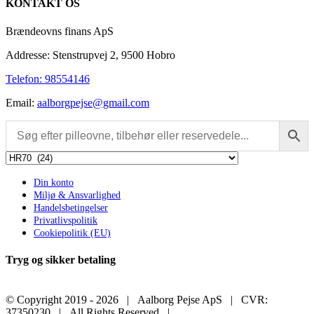
KONTAKT OS
view
Brændeovns finans ApS
Addresse: Stenstrupvej 2, 9500 Hobro
Telefon: 98554146
Email:
aalborgpejse@gmail.com
Din konto
Miljø & Ansvarlighed
Handelsbetingelser
Privatlivspolitik
Cookiepolitik (EU)
Tryg og sikker betaling
© Copyright 2019 -
2026 | Aalborg Pejse ApS | CVR:
37350230 | All Rights Reserved |