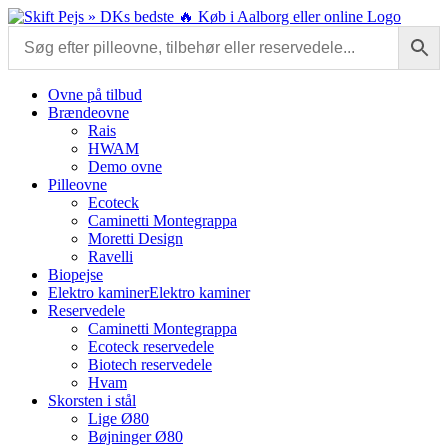
Skip
to
content
Ovne på tilbud
Brændeovne
Rais
HWAM
Demo ovne
Pilleovne
Ecoteck
Caminetti Montegrappa
Moretti Design
Ravelli
Biopejse
Elektro kaminer
Elektro kaminer
Reservedele
Caminetti Montegrappa
Ecoteck reservedele
Biotech reservedele
Hvam
Skorsten i stål
Lige Ø80
Bøjninger Ø80