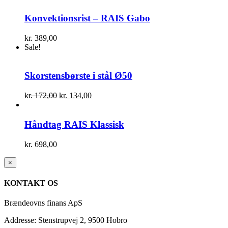
Konvektionsrist – RAIS Gabo
kr.
389,00
Sale!
Skorstensbørste i stål Ø50
Den
Den
kr.
172,00
kr.
134,00
oprindelige
aktuelle
pris
pris
var:
er:
Håndtag RAIS Klassisk
kr. 172,00.
kr. 134,00.
kr.
698,00
Close
×
product
quick
KONTAKT OS
view
Brændeovns finans ApS
Addresse: Stenstrupvej 2, 9500 Hobro