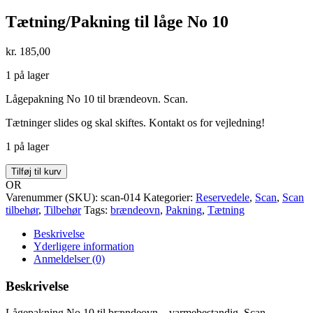
Tætning/Pakning til låge No 10
kr.
185,00
1 på lager
Lågepakning No 10 til brændeovn. Scan.
Tætninger slides og skal skiftes. Kontakt os for vejledning!
1 på lager
Tætning/Pakning
Tilføj til kurv
til
OR
låge
Varenummer (SKU):
scan-014
Kategorier:
Reservedele
,
Scan
,
Scan
No
tilbehør
,
Tilbehør
Tags:
brændeovn
,
Pakning
,
Tætning
10
antal
Beskrivelse
Yderligere information
Anmeldelser (0)
Beskrivelse
Lågepakning No 10 til brændeovn – varmebestandig. Scan