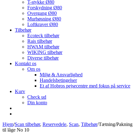
T-stykke Ø80
Forskydning Ø80
Overgang Ø80
Murbøsning Ø80
Loftkraver Ø80
Tilbehør
Ecoteck tilbehør
Rais tilbehør
HWAM tilbehør
WIKING tilbehør
Diverse tilbehør
Kontakt os
Om os
Miljø & Ansvarlighed
Handelsbetingelser
Et af Hobros pejsecentre med fokus på service
Kurv
Check ud
Din konto
Hjem
/
Scan tilbehør
,
Reservedele
,
Scan
,
Tilbehør
/
Tætning/Pakning
til låge No 10