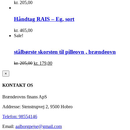
kr.
205,00
Håndtag RAIS – Eg, sort
kr.
465,00
Sale!
stålbørste skorsten til pilleovn , brændeovn
Den
Den
kr.
205,00
kr.
179,00
oprindelige
aktuelle
pris
pris
Close
×
product
var:
er:
quick
kr. 205,00.
kr. 179,00.
KONTAKT OS
view
Brændeovns finans ApS
Addresse: Stenstrupvej 2, 9500 Hobro
Telefon: 98554146
Email:
aalborgpejse@gmail.com