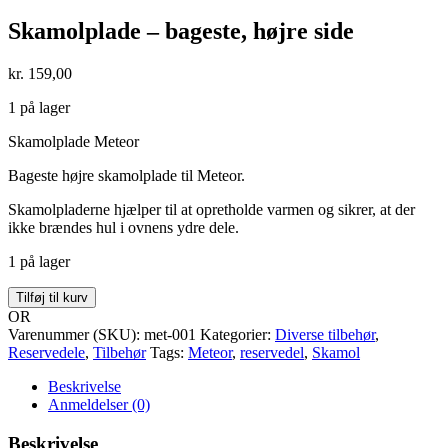
Skamolplade – bageste, højre side
kr.
159,00
1 på lager
Skamolplade Meteor
Bageste højre skamolplade til Meteor.
Skamolpladerne hjælper til at opretholde varmen og sikrer, at der
ikke brændes hul i ovnens ydre dele.
1 på lager
Skamolplade
Tilføj til kurv
-
OR
bageste,
Varenummer (SKU):
met-001
Kategorier:
Diverse tilbehør
,
højre
Reservedele
,
Tilbehør
Tags:
Meteor
,
reservedel
,
Skamol
side
antal
Beskrivelse
Anmeldelser (0)
Beskrivelse