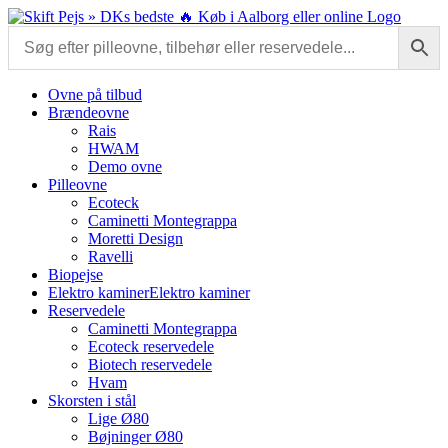
Skip
to
content
Ovne på tilbud
Brændeovne
Rais
HWAM
Demo ovne
Pilleovne
Ecoteck
Caminetti Montegrappa
Moretti Design
Ravelli
Biopejse
Elektro kaminer
Elektro kaminer
Reservedele
Caminetti Montegrappa
Ecoteck reservedele
Biotech reservedele
Hvam
Skorsten i stål
Lige Ø80
Bøjninger Ø80