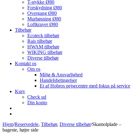
T-stykke Ø80
Forskydning Ø80
Overgang Ø80
Murbøsning Ø80
Loftkraver Ø80
Tilbehør
Ecoteck tilbehør
Rais tilbehør
HWAM tilbehør
WIKING tilbehør
Diverse tilbehør
Kontakt os
Om os
Miljø & Ansvarlighed
Handelsbetingelser
Et af Hobros pejsecentre med fokus på service
Kurv
Check ud
Din konto
Hjem
/
Reservedele
,
Tilbehør
,
Diverse tilbehør
/
Skamolplade –
bageste, højre side