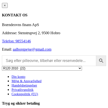
Close
×
product
quick
KONTAKT OS
view
Brændeovns finans ApS
Addresse: Stenstrupvej 2, 9500 Hobro
Telefon: 98554146
Email:
aalborgpejse@gmail.com
Din konto
Miljø & Ansvarlighed
Handelsbetingelser
Privatlivspolitik
Cookiepolitik (EU)
Tryg og sikker betaling