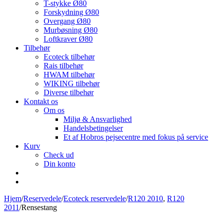
T-stykke Ø80
Forskydning Ø80
Overgang Ø80
Murbøsning Ø80
Loftkraver Ø80
Tilbehør
Ecoteck tilbehør
Rais tilbehør
HWAM tilbehør
WIKING tilbehør
Diverse tilbehør
Kontakt os
Om os
Miljø & Ansvarlighed
Handelsbetingelser
Et af Hobros pejsecentre med fokus på service
Kurv
Check ud
Din konto
Hjem
/
Reservedele
/
Ecoteck reservedele
/
R120 2010
,
R120
2011
/
Rensestang