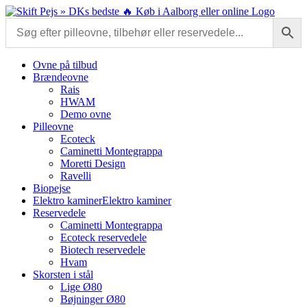
Skip
to
content
Ovne på tilbud
Brændeovne
Rais
HWAM
Demo ovne
Pilleovne
Ecoteck
Caminetti Montegrappa
Moretti Design
Ravelli
Biopejse
Elektro kaminer
Elektro kaminer
Reservedele
Caminetti Montegrappa
Ecoteck reservedele
Biotech reservedele
Hvam
Skorsten i stål
Lige Ø80
Bøjninger Ø80