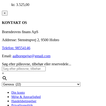
kr.
3.525,00
Close
×
product
quick
KONTAKT OS
view
Brændeovns finans ApS
Addresse: Stenstrupvej 2, 9500 Hobro
Telefon: 98554146
Email:
aalborgpejse@gmail.com
Søg efter pilleovne, tilbehør eller reservedele...
×
Din konto
Miljø & Ansvarlighed
Handelsbetingelser
Privatlivspolitik