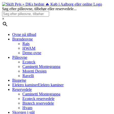
Skip
to
Søg efter pilleovne, tilbehør eller reservedele...
content
×
Ovne på tilbud
Brændeovne
Rais
HWAM
Demo ovne
Pilleovne
Ecoteck
Caminetti Montegrappa
Moretti Design
Ravelli
Biopejse
Elektro kaminer
Elektro kaminer
Reservedele
Caminetti Montegrappa
Ecoteck reservedele
Biotech reservedele
Hvam
Skorsten i stål