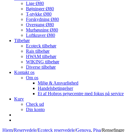
Lige Ø80
Bøjninger Ø80
T-stykke Ø80
Forskydning Ø80
Overgang Ø80
Murbøsning Ø80
Loftkraver Ø80
Tilbehør
Ecoteck tilbehør
Rais tilbehør
HWAM tilbehør
WIKING tilbehør
Diverse tilbehør
Kontakt os
Om os
Miljø & Ansvarlighed
Handelsbetingelser
Et af Hobros pejsecentre med fokus på service
Kurv
Check ud
Din konto
Hjem
/
Reservedele
/
Ecoteck reservedele
/
Genova
,
Pisa
/
Rensefingre