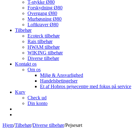
T-stykke Ø80
Forskydning Ø80
Overgang Ø80
Murbøsning Ø80
Loftkraver Ø80
Tilbehør
Ecoteck tilbehør
Rais tilbehør
HWAM tilbehør
WIKING tilbehør
Diverse tilbehør
Kontakt os
Om os
Miljø & Ansvarlighed
Handelsbetingelser
Et af Hobros pejsecentre med fokus på service
Kurv
Check ud
Din konto
Hjem
/
Tilbehør
/
Diverse tilbehør
/
Pejsesæt