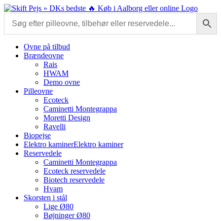
Skip
to
content
Ovne på tilbud
Brændeovne
Rais
HWAM
Demo ovne
Pilleovne
Ecoteck
Caminetti Montegrappa
Moretti Design
Ravelli
Biopejse
Elektro kaminer
Elektro kaminer
Reservedele
Caminetti Montegrappa
Ecoteck reservedele
Biotech reservedele
Hvam
Skorsten i stål
Lige Ø80
Bøjninger Ø80