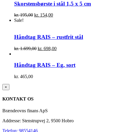
Skorstensbørste i stål 1,5 x 5 cm
Den
Den
kr.
195,00
kr.
154,00
oprindelige
aktuelle
Sale!
pris
pris
var:
er:
kr. 195,00.
kr. 154,00.
Håndtag RAIS – rustfrit stål
Den
Den
kr.
1.699,00
kr.
698,00
oprindelige
aktuelle
pris
pris
var:
er:
Håndtag RAIS – Eg, sort
kr. 1.699,00.
kr. 698,00.
kr.
465,00
Close
×
product
quick
KONTAKT OS
view
Brændeovns finans ApS
Addresse: Stenstrupvej 2, 9500 Hobro
Telefon: 98554146