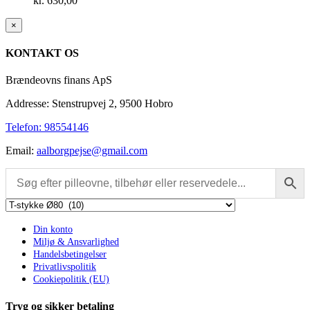
kr.
630,00
Close
×
product
quick
KONTAKT OS
view
Brændeovns finans ApS
Addresse: Stenstrupvej 2, 9500 Hobro
Telefon: 98554146
Email:
aalborgpejse@gmail.com
Din konto
Miljø & Ansvarlighed
Handelsbetingelser
Privatlivspolitik
Cookiepolitik (EU)
Tryg og sikker betaling