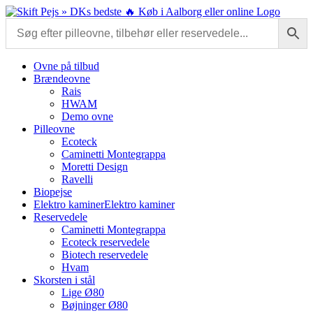
Skip
to
content
Ovne på tilbud
Brændeovne
Rais
HWAM
Demo ovne
Pilleovne
Ecoteck
Caminetti Montegrappa
Moretti Design
Ravelli
Biopejse
Elektro kaminer
Elektro kaminer
Reservedele
Caminetti Montegrappa
Ecoteck reservedele
Biotech reservedele
Hvam
Skorsten i stål
Lige Ø80
Bøjninger Ø80