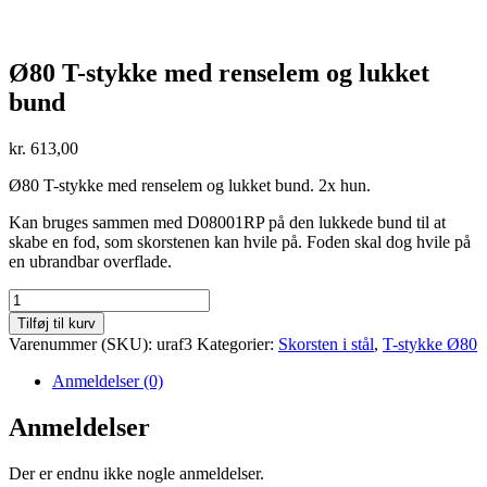
Ø80 T-stykke med renselem og lukket
bund
kr.
613,00
Ø80 T-stykke med renselem og lukket bund. 2x hun.
Kan bruges sammen med D08001RP på den lukkede bund til at
skabe en fod, som skorstenen kan hvile på. Foden skal dog hvile på
en ubrandbar overflade.
Ø80
T-
Tilføj til kurv
stykke
Varenummer (SKU):
uraf3
Kategorier:
Skorsten i stål
,
T-stykke Ø80
med
renselem
Anmeldelser (0)
og
lukket
Anmeldelser
bund
antal
Der er endnu ikke nogle anmeldelser.