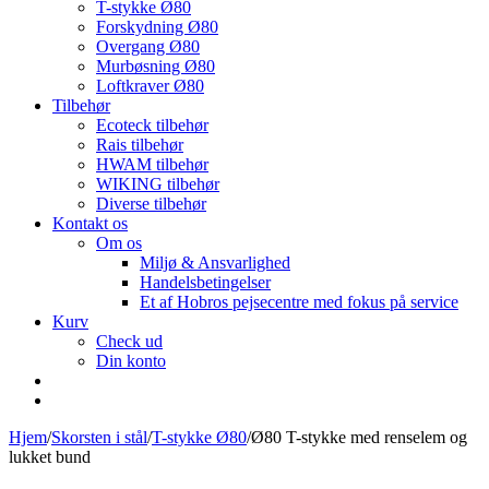
T-stykke Ø80
Forskydning Ø80
Overgang Ø80
Murbøsning Ø80
Loftkraver Ø80
Tilbehør
Ecoteck tilbehør
Rais tilbehør
HWAM tilbehør
WIKING tilbehør
Diverse tilbehør
Kontakt os
Om os
Miljø & Ansvarlighed
Handelsbetingelser
Et af Hobros pejsecentre med fokus på service
Kurv
Check ud
Din konto
Hjem
/
Skorsten i stål
/
T-stykke Ø80
/
Ø80 T-stykke med renselem og
lukket bund