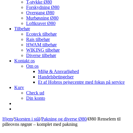
T-stykke Ø80
Forskydning Ø80
Overgang Ø80
Murbøsning Ø80
Loftkraver Ø80
Tilbehør
Ecoteck tilbehør
Rais tilbehør
HWAM tilbehør
WIKING tilbehør
Diverse tilbehør
Kontakt os
Om os
Miljø & Ansvarlighed
Handelsbetingelser
Et af Hobros pejsecentre med fokus på service
Kurv
Check ud
Din konto
Hjem
/
Skorsten i stål
/
Pakning og diverse Ø80
/
Ø80 Renselem til
pilleovns røgrør – komplet med pakning