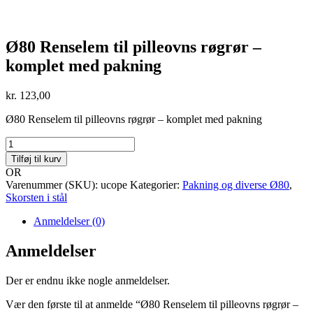
Ø80 Renselem til pilleovns røgrør –
komplet med pakning
kr.
123,00
Ø80 Renselem til pilleovns røgrør – komplet med pakning
Ø80
Renselem
Tilføj til kurv
til
OR
pilleovns
Varenummer (SKU):
ucope
Kategorier:
Pakning og diverse Ø80
,
røgrør
Skorsten i stål
-
komplet
Anmeldelser (0)
med
pakning
Anmeldelser
antal
Der er endnu ikke nogle anmeldelser.
Vær den første til at anmelde “Ø80 Renselem til pilleovns røgrør –