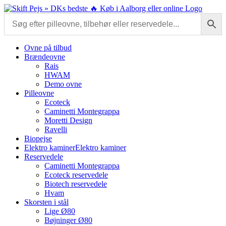
Skip
to
content
Ovne på tilbud
Brændeovne
Rais
HWAM
Demo ovne
Pilleovne
Ecoteck
Caminetti Montegrappa
Moretti Design
Ravelli
Biopejse
Elektro kaminer
Elektro kaminer
Reservedele
Caminetti Montegrappa
Ecoteck reservedele
Biotech reservedele
Hvam
Skorsten i stål
Lige Ø80
Bøjninger Ø80