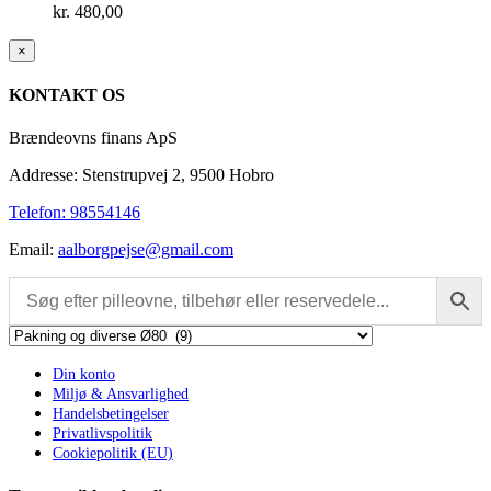
kr.
480,00
Close
×
product
quick
KONTAKT OS
view
Brændeovns finans ApS
Addresse: Stenstrupvej 2, 9500 Hobro
Telefon: 98554146
Email:
aalborgpejse@gmail.com
Din konto
Miljø & Ansvarlighed
Handelsbetingelser
Privatlivspolitik
Cookiepolitik (EU)