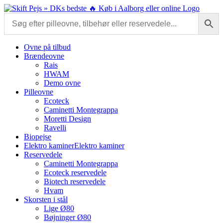
Skip
to
content
Ovne på tilbud
Brændeovne
Rais
HWAM
Demo ovne
Pilleovne
Ecoteck
Caminetti Montegrappa
Moretti Design
Ravelli
Biopejse
Elektro kaminer
Elektro kaminer
Reservedele
Caminetti Montegrappa
Ecoteck reservedele
Biotech reservedele
Hvam
Skorsten i stål
Lige Ø80
Bøjninger Ø80