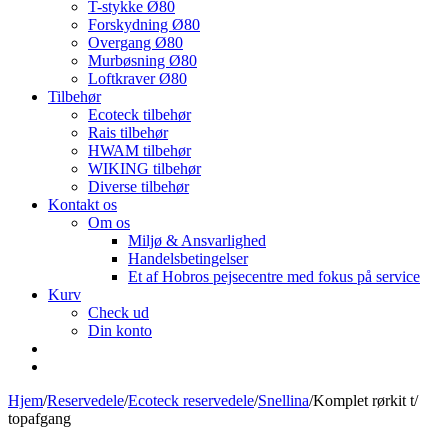
T-stykke Ø80
Forskydning Ø80
Overgang Ø80
Murbøsning Ø80
Loftkraver Ø80
Tilbehør
Ecoteck tilbehør
Rais tilbehør
HWAM tilbehør
WIKING tilbehør
Diverse tilbehør
Kontakt os
Om os
Miljø & Ansvarlighed
Handelsbetingelser
Et af Hobros pejsecentre med fokus på service
Kurv
Check ud
Din konto
Hjem
/
Reservedele
/
Ecoteck reservedele
/
Snellina
/
Komplet rørkit t/
topafgang