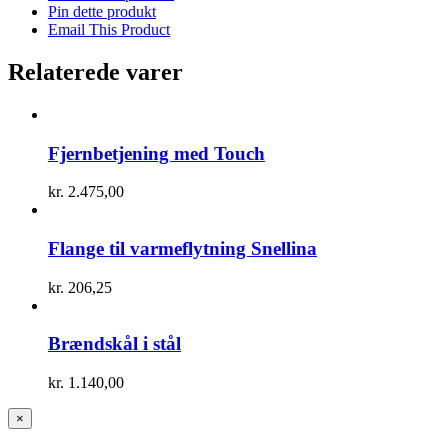
Pin dette produkt
Email This Product
Relaterede varer
Fjernbetjening med Touch
kr.
2.475,00
Flange til varmeflytning Snellina
kr.
206,25
Brændskål i stål
kr.
1.140,00
Close
×
product
quick