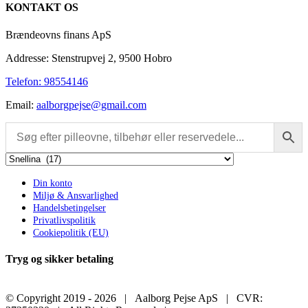
KONTAKT OS
view
Brændeovns finans ApS
Addresse: Stenstrupvej 2, 9500 Hobro
Telefon: 98554146
Email:
aalborgpejse@gmail.com
Din konto
Miljø & Ansvarlighed
Handelsbetingelser
Privatlivspolitik
Cookiepolitik (EU)
Tryg og sikker betaling
© Copyright 2019 -
2026 | Aalborg Pejse ApS | CVR: