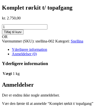
Komplet rørkit t/ topafgang
kr.
2.750,00
Komplet
rørkit
Tilføj til kurv
t/
OR
topafgang
Varenummer (SKU):
snellina-002
Kategori:
Snellina
antal
Yderligere information
Anmeldelser (0)
Yderligere information
Vægt
1 kg
Anmeldelser
Der er endnu ikke nogle anmeldelser.
Vær den første til at anmelde “Komplet rørkit t/ topafgang”