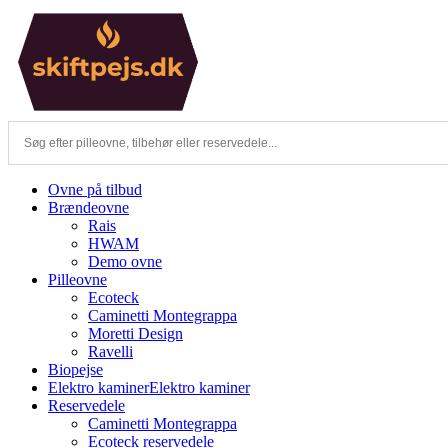
Skip
to
content
Ovne på tilbud
Brændeovne
Rais
HWAM
Demo ovne
Pilleovne
Ecoteck
Caminetti Montegrappa
Moretti Design
Ravelli
Biopejse
Elektro kaminer
Elektro kaminer
Reservedele
Caminetti Montegrappa
Ecoteck reservedele