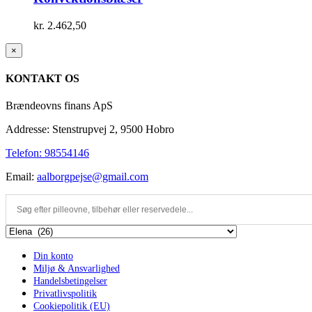
kr.
2.462,50
Close
×
product
quick
KONTAKT OS
view
Brændeovns finans ApS
Addresse: Stenstrupvej 2, 9500 Hobro
Telefon: 98554146
Email:
aalborgpejse@gmail.com
Din konto
Miljø & Ansvarlighed
Handelsbetingelser
Privatlivspolitik
Cookiepolitik (EU)