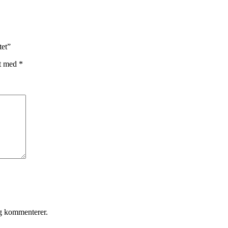
tet”
et med
*
eg kommenterer.