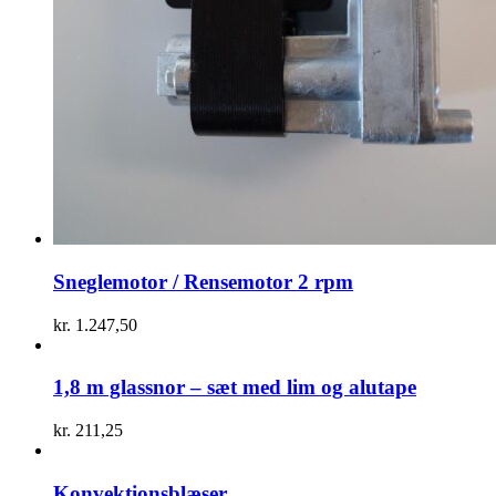
Sneglemotor / Rensemotor 2 rpm
kr.
1.247,50
1,8 m glassnor – sæt med lim og alutape
kr.
211,25
Konvektionsblæser