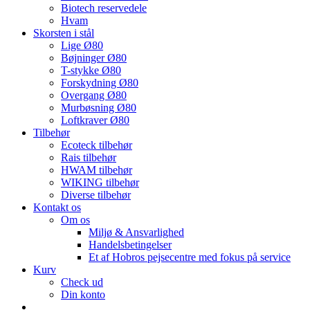
Biotech reservedele
Hvam
Skorsten i stål
Lige Ø80
Bøjninger Ø80
T-stykke Ø80
Forskydning Ø80
Overgang Ø80
Murbøsning Ø80
Loftkraver Ø80
Tilbehør
Ecoteck tilbehør
Rais tilbehør
HWAM tilbehør
WIKING tilbehør
Diverse tilbehør
Kontakt os
Om os
Miljø & Ansvarlighed
Handelsbetingelser
Et af Hobros pejsecentre med fokus på service
Kurv
Check ud
Din konto