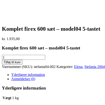
Komplet firex 600 sæt – model04 5-tastet
kr.
1.935,00
Komplet firex 600 sæt – model04 5-tastet
Komplet
firex
Tilføj til kurv
600
Varenummer (SKU):
stefania04-002
Kategorier:
Elena
,
Stefania 2004
sæt
-
Yderligere information
model04
Anmeldelser (0)
5-
tastet
Yderligere information
antal
Vægt
1 kg