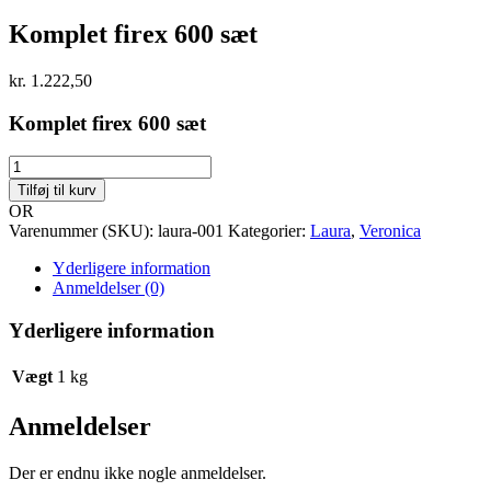
Komplet firex 600 sæt
kr.
1.222,50
Komplet firex 600 sæt
Komplet
firex
Tilføj til kurv
600
OR
sæt
Varenummer (SKU):
laura-001
Kategorier:
Laura
,
Veronica
antal
Yderligere information
Anmeldelser (0)
Yderligere information
Vægt
1 kg
Anmeldelser
Der er endnu ikke nogle anmeldelser.