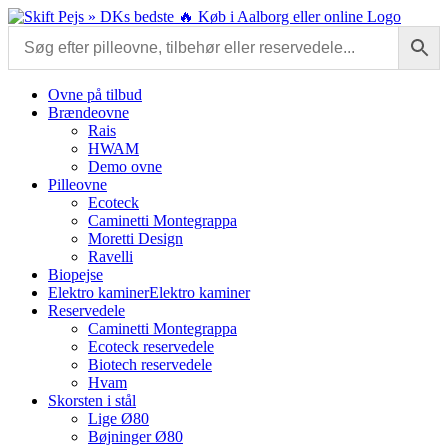
Skip
to
content
Ovne på tilbud
Brændeovne
Rais
HWAM
Demo ovne
Pilleovne
Ecoteck
Caminetti Montegrappa
Moretti Design
Ravelli
Biopejse
Elektro kaminer
Elektro kaminer
Reservedele
Caminetti Montegrappa
Ecoteck reservedele
Biotech reservedele
Hvam
Skorsten i stål
Lige Ø80
Bøjninger Ø80