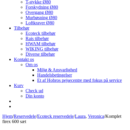
T-stykke Ø80
Forskydning Ø80
Overgang Ø80
Murbøsning Ø80
Loftkraver Ø80
Tilbehør
Ecoteck tilbehør
Rais tilbehør
HWAM tilbehør
WIKING tilbehør
Diverse tilbehør
Kontakt os
Om os
Miljø & Ansvarlighed
Handelsbetingelser
Et af Hobros pejsecentre med fokus på service
Kurv
Check ud
Din konto
Hjem
/
Reservedele
/
Ecoteck reservedele
/
Laura
,
Veronica
/
Komplet
firex 600 sæt