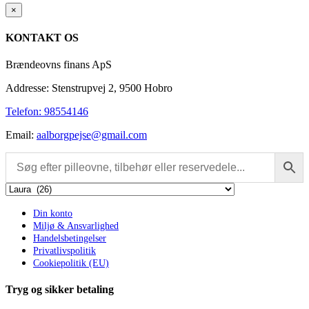
Close
×
product
quick
KONTAKT OS
view
Brændeovns finans ApS
Addresse: Stenstrupvej 2, 9500 Hobro
Telefon: 98554146
Email:
aalborgpejse@gmail.com
Din konto
Miljø & Ansvarlighed
Handelsbetingelser
Privatlivspolitik
Cookiepolitik (EU)
Tryg og sikker betaling