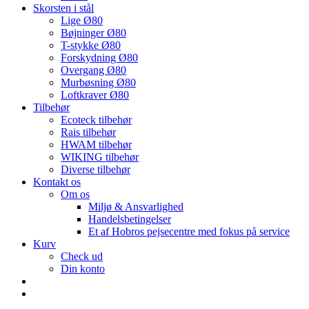
Skorsten i stål
Lige Ø80
Bøjninger Ø80
T-stykke Ø80
Forskydning Ø80
Overgang Ø80
Murbøsning Ø80
Loftkraver Ø80
Tilbehør
Ecoteck tilbehør
Rais tilbehør
HWAM tilbehør
WIKING tilbehør
Diverse tilbehør
Kontakt os
Om os
Miljø & Ansvarlighed
Handelsbetingelser
Et af Hobros pejsecentre med fokus på service
Kurv
Check ud
Din konto