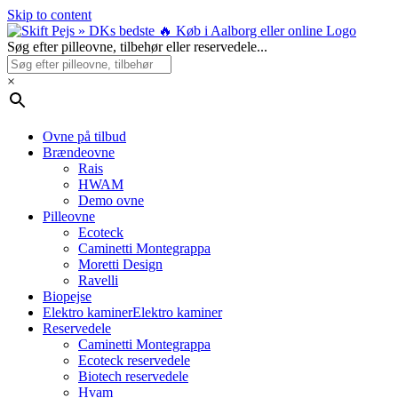
Skip to content
Søg efter pilleovne, tilbehør eller reservedele...
×
Ovne på tilbud
Brændeovne
Rais
HWAM
Demo ovne
Pilleovne
Ecoteck
Caminetti Montegrappa
Moretti Design
Ravelli
Biopejse
Elektro kaminer
Elektro kaminer
Reservedele
Caminetti Montegrappa
Ecoteck reservedele
Biotech reservedele
Hvam