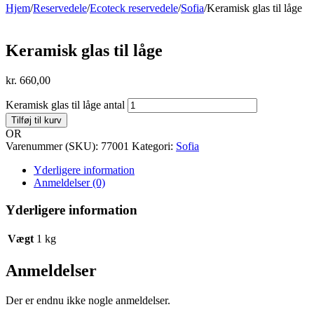
Hjem
/
Reservedele
/
Ecoteck reservedele
/
Sofia
/
Keramisk glas til låge
Keramisk glas til låge
kr.
660,00
Keramisk glas til låge antal
Tilføj til kurv
OR
Varenummer (SKU):
77001
Kategori:
Sofia
Yderligere information
Anmeldelser (0)
Yderligere information
Vægt
1 kg
Anmeldelser
Der er endnu ikke nogle anmeldelser.