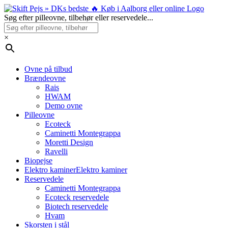
Skip
to
Søg efter pilleovne, tilbehør eller reservedele...
content
×
Ovne på tilbud
Brændeovne
Rais
HWAM
Demo ovne
Pilleovne
Ecoteck
Caminetti Montegrappa
Moretti Design
Ravelli
Biopejse
Elektro kaminer
Elektro kaminer
Reservedele
Caminetti Montegrappa
Ecoteck reservedele
Biotech reservedele
Hvam
Skorsten i stål