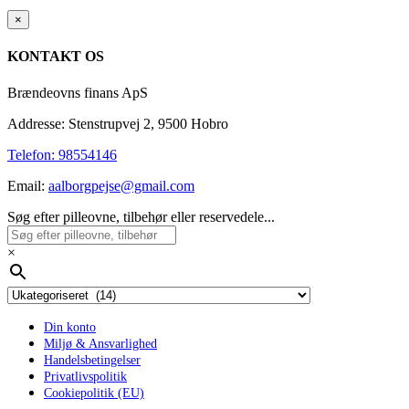
Close
×
product
quick
KONTAKT OS
view
Brændeovns finans ApS
Addresse: Stenstrupvej 2, 9500 Hobro
Telefon: 98554146
Email:
aalborgpejse@gmail.com
Søg efter pilleovne, tilbehør eller reservedele...
×
Din konto
Miljø & Ansvarlighed
Handelsbetingelser
Privatlivspolitik
Cookiepolitik (EU)