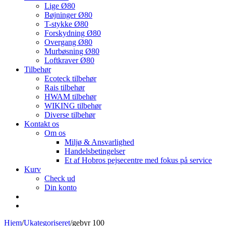
Lige Ø80
Bøjninger Ø80
T-stykke Ø80
Forskydning Ø80
Overgang Ø80
Murbøsning Ø80
Loftkraver Ø80
Tilbehør
Ecoteck tilbehør
Rais tilbehør
HWAM tilbehør
WIKING tilbehør
Diverse tilbehør
Kontakt os
Om os
Miljø & Ansvarlighed
Handelsbetingelser
Et af Hobros pejsecentre med fokus på service
Kurv
Check ud
Din konto
Hjem
/
Ukategoriseret
/
gebyr 100