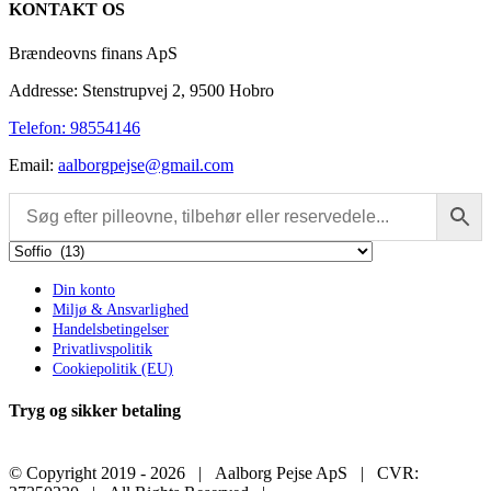
KONTAKT OS
view
Brændeovns finans ApS
Addresse: Stenstrupvej 2, 9500 Hobro
Telefon: 98554146
Email:
aalborgpejse@gmail.com
Din konto
Miljø & Ansvarlighed
Handelsbetingelser
Privatlivspolitik
Cookiepolitik (EU)
Tryg og sikker betaling
© Copyright 2019 -
2026 | Aalborg Pejse ApS | CVR: