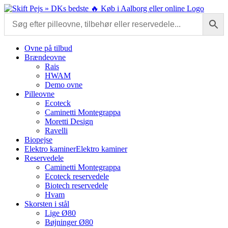
Skip
to
content
Ovne på tilbud
Brændeovne
Rais
HWAM
Demo ovne
Pilleovne
Ecoteck
Caminetti Montegrappa
Moretti Design
Ravelli
Biopejse
Elektro kaminer
Elektro kaminer
Reservedele
Caminetti Montegrappa
Ecoteck reservedele
Biotech reservedele
Hvam
Skorsten i stål
Lige Ø80
Bøjninger Ø80