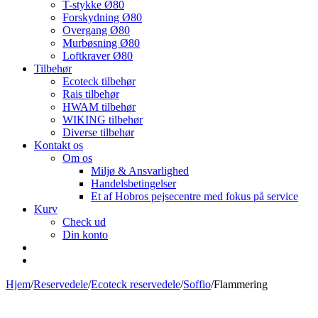
T-stykke Ø80
Forskydning Ø80
Overgang Ø80
Murbøsning Ø80
Loftkraver Ø80
Tilbehør
Ecoteck tilbehør
Rais tilbehør
HWAM tilbehør
WIKING tilbehør
Diverse tilbehør
Kontakt os
Om os
Miljø & Ansvarlighed
Handelsbetingelser
Et af Hobros pejsecentre med fokus på service
Kurv
Check ud
Din konto
Hjem
/
Reservedele
/
Ecoteck reservedele
/
Soffio
/
Flammering