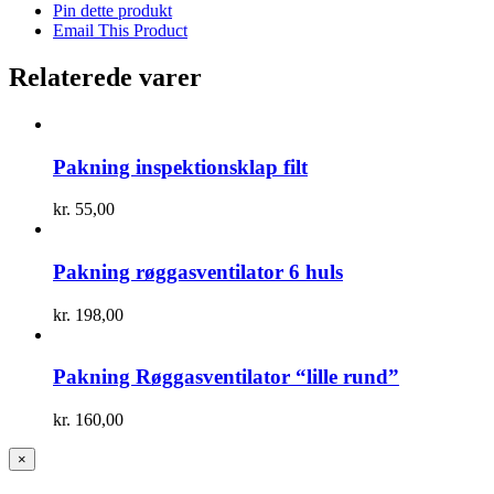
Pin dette produkt
Email This Product
Relaterede varer
Pakning inspektionsklap filt
kr.
55,00
Pakning røggasventilator 6 huls
kr.
198,00
Pakning Røggasventilator “lille rund”
kr.
160,00
Close
×
product
quick